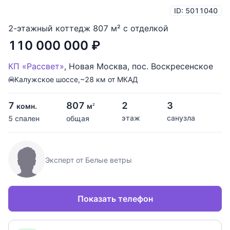
ID: 5011040
2-этажный коттедж 807 м² с отделкой
110 000 000
₽
КП «Рассвет»
,
Новая Москва
,
пос. Воскресенское
Калужское шоссе,
~28 км от МКАД
7
807
2
3
комн.
м
2
этаж
санузла
5 спален
общая
Эксперт от Белые ветры
Показать телефон