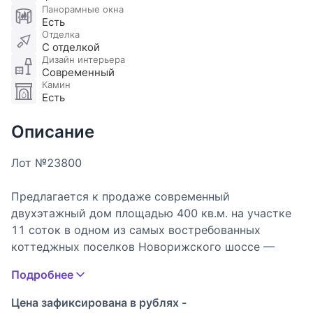
Панорамные окна
Есть
Отделка
С отделкой
Дизайн интерьера
Современный
Камин
Есть
Описание
Лот №23800
Предлагается к продаже современный
двухэтажный дом площадью 400 кв.м. на участке
11 соток в одном из самых востребованных
коттеджных поселков Новорижского шоссе —
Княжье Озеро, всего в 23 км от МКАД.
Подробнее
Планировка дома продумана для комфортного
Цена зафиксирована в рублях -