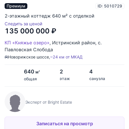
Премиум
ID: 5010729
2-этажный коттедж 640 м² с отделкой
Следить за ценой
135 000 000
₽
КП «Княжье озеро»
,
Истринский район
,
с.
Павловская Слобода
Новорижское шоссе,
~24 км от МКАД
640
2
4
м
2
этаж
санузла
общая
Эксперт от Bright Estate
Записаться на просмотр