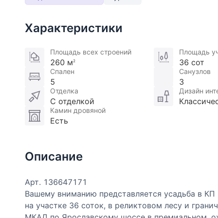
Характеристики
Площадь всех строений
Площадь у
260 м
36 сот
2
Спален
Санузлов
5
3
Отделка
Дизайн инт
С отделкой
Классиче
Камин дровяной
Есть
Описание
Арт. 136647171
Вашему вниманию представляется усадьба в КП 
на участке 36 соток, в реликтовом лесу и грани
МКАД по Ярославскому шоссе в премиальном, ох