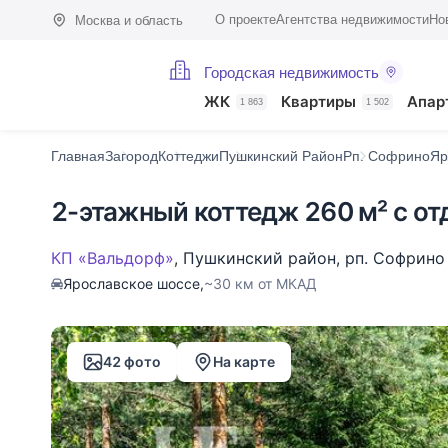
О проекте
Агентства недвижимости
Но
Москва и область
Городская недвижимость
Фото (42)
Характеристики
Описание
О поселке
На карте
ЖК
Квартиры
Апар
1 863
1 502
Главная
Загород
Коттеджи
Пушкинский Район
Рп. Софрино
Яр
2-этажный коттедж 260 м² с от
КП «Вальдорф»
,
Пушкинский район
,
рп. Софрино
Ярославское шоссе,
~30 км от МКАД
42 фото
На карте