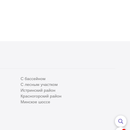
С бассейном
С лесным участком
Все
0
Истринский район
Красногорский район
Сегодня
0
Минское шоссе
Вчера
0
За неделю
0