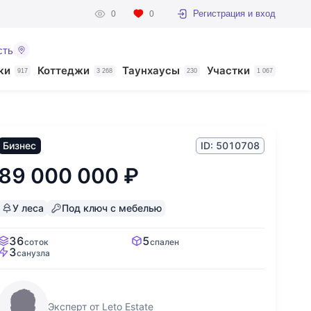
Регистрация и вход
0
0
сть
ки
Коттеджи
Таунхаусы
Участки
917
3 268
230
1 067
Бизнес
ID: 5010708
89 000 000
₽
У леса
Под ключ с мебелью
36
5
соток
спален
3
санузла
Эксперт от Leto Estate