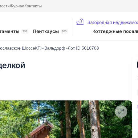
вости
Журнал
Контакты
Загородная недвижимо
таменты
Пентхаусы
Коттеджные посел
238
103
ославское Шоссе
КП «Вальдорф»
Лот ID 5010708
делкой