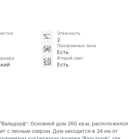
частка
Этажность
2
Панорамные окна
Есть
ерьера
Второй свет
ский
Есть
"Вальдорф". Основной дом 260 кв.м, расположился
чит с лесным озером. Дом находится в 34 км от
раняемом коттеджном поселке "Вальдорф", где