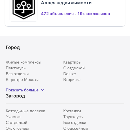
автомобиле находится дом отдыха "Лужки", он в
Аллея недвижимости
себя включает горнолыжный комплекс, ледовый
472 объявления
19 эксклюзивов
дворец, кёрлинг, спортивный центр, апартаменты,
таунхаусы, рестораны, СПА-центр, детский
игровой комплекс. В 10 минутах на автомобиле
развитая инфраструктура с. Павловская Слобода:
общеобразовательная школа, музыкальная школа,
Город
детские сады, поликлиника, больница, парк,
супермаркеты, продуктовый рынок, мясной
Жилые комплексы
Квартиры
магазин "Велком", строительный рынок,
Пентхаусы
С отделкой
автотехцентр с мойкой.
Без отделки
Deluxe
В центре Москвы
Вторичка
Видовые
Эксклюзивы
Показать больше
Рядом с парком
Популярные локации
Загород
С панорамными окнами
Внутри Садового кольца
Коттеджные поселки
Коттеджи
Участки
Таунхаусы
С отделкой
Без отделки
Эксклюзивы
С бассейном