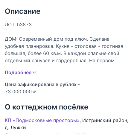
Описание
ЛОТ: h3873
ДОМ: Современный дом под ключ. Сделана
удобная планировка. Кухня - столовая - гостиная
большая, более 60 кв.м. В каждой спальне свой
отдельный санузел и гардеробная. На первом
этаже спальня для гостей или родителей или
Подробнее
кабинет. Строился для себя, использовались
качественные материалы. Есть теплые полы и
Цена зафиксирована в рублях -
вывод под кондиционеры. На полу паркетная
73 000 000 ₽
доска, на стенах декоративная штукатурка. Есть и
теплый гараж и постирочная, из кухни вход в
О коттеджном посёлке
черновую кухню/склад. Дом полностью
меблирован и готов к проживанию.
КП «Подмосковные просторы»
,
Истринский район
,
д. Лужки
УЧАСТОК: Назначение земли: Земли населенных