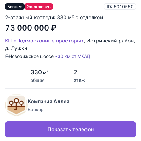
Бизнес
Эксклюзив
ID: 5010550
2-этажный коттедж 330 м² с отделкой
73 000 000
₽
КП «Подмосковные просторы»
,
Истринский район
,
д. Лужки
Новорижское шоссе,
~30 км от МКАД
330
2
м
2
этаж
общая
Компания Аллея
Брокер
Показать телефон