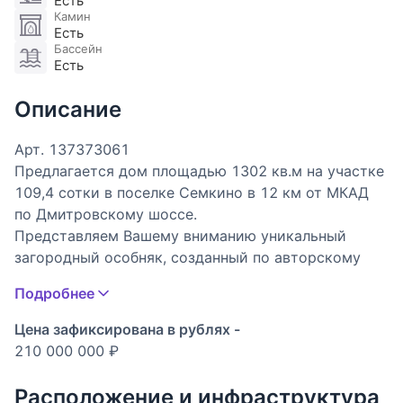
Есть
Камин
Есть
Бассейн
Есть
Описание
Арт. 137373061
Предлагается дом площадью 1302 кв.м на участке
109,4 сотки в поселке Семкино в 12 км от МКАД
по Дмитровскому шоссе.
Представляем Вашему вниманию уникальный
загородный особняк, созданный по авторскому
архитектурному проекту и расположенный на
Подробнее
живописном лесном участке площадью более 1
гектара. Дом органично вписан в природный
Цена зафиксирована в рублях -
ландшафт и буквально утопает в хвойном лесу,
210 000 000 ₽
создавая атмосферу уединения и абсолютной
приватности, которая практически недостижима
Расположение и инфраструктура