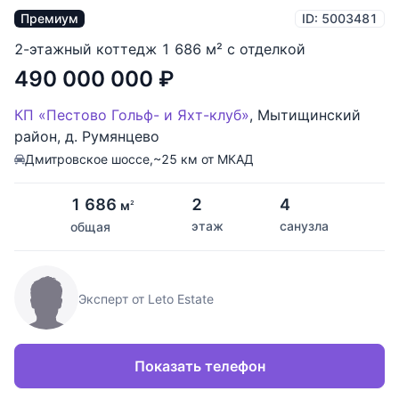
Премиум
ID: 5003481
2-этажный коттедж 1 686 м² с отделкой
490 000 000
₽
КП «Пестово Гольф- и Яхт-клуб»
,
Мытищинский
район
,
д. Румянцево
Дмитровское шоссе,
~25 км от МКАД
1 686
2
4
м
2
этаж
санузла
общая
Эксперт от Leto Estate
Показать телефон