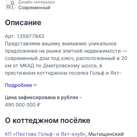
Дизайн интерьера
Современный
Описание
Арт. 135977843
Представляем вашему вниманию уникальное
предложение на рынке элитной недвижимости —
современный дом под ключ, расположенный в 20
км от МКАД по Дмитровскому шоссе, в
престижном коттеджном поселке Гольф и Яхт-
Клуб Пестово на берегу Пестовского
Подробнее
водохранилища.
Цена зафиксирована в рублях -
Дом построен по авторскому проекту и полностью
490 000 000 ₽
готов для комфортной жизни на высоком уровне. В
доме выполнена отделка с продуманной
О коттеджном посёлке
функциональной планировкой. Установлена вся
необходимая мебель и бытовая техника
КП «Пестово Гольф- и Яхт-клуб»
,
Мытищинский