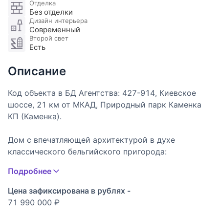
Отделка
Без отделки
Дизайн интерьера
Современный
Второй свет
Есть
Описание
Код объекта в БД Агентства: 427-914, Киевское
шоссе, 21 км от МКАД, Природный парк Каменка
КП (Каменка).
Дом с впечатляющей архитектурой в духе
классического бельгийского пригорода:
двускатная кровля с несколькими ступенчатыми и
Подробнее
фигурными фронтонами, декоративные дымоходы,
фасад облицован голландским кирпичом ручной
Цена зафиксирована в рублях -
формовки со светлым обрамлением окон; сами
71 990 000 ₽
окна - высокие, вертикальные, с классической