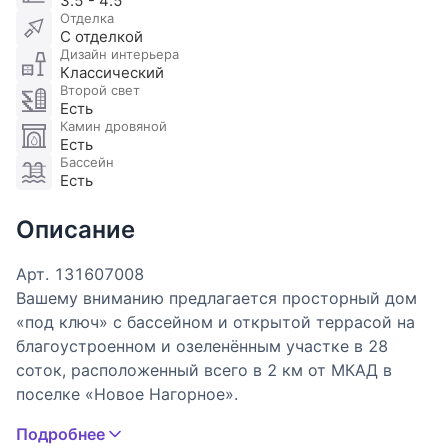
3.5 - 4.5
Отделка
С отделкой
Дизайн интерьера
Классический
Второй свет
Есть
Камин дровяной
Есть
Бассейн
Есть
Описание
Арт. 131607008
Вашему вниманию предлагается просторный дом
«под ключ» с бассейном и открытой террасой на
благоустроенном и озеленённым участке в 28
соток, расположенный всего в 2 км от МКАД в
поселке «Новое Нагорное».
Подробнее
На земельном участке в 28 соток расположены: