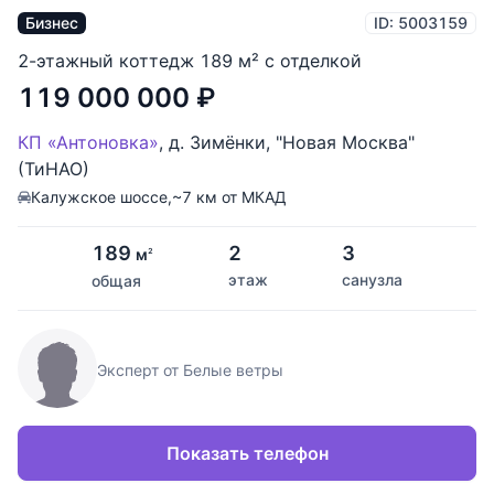
Бизнес
ID: 5003159
2-этажный коттедж 189 м² с отделкой
119 000 000
₽
КП «Антоновка»
,
д. Зимёнки
,
"Новая Москва"
(ТиНАО)
Калужское шоссе,
~7 км от МКАД
189
2
3
м
2
этаж
санузла
общая
Эксперт от Белые ветры
Показать телефон