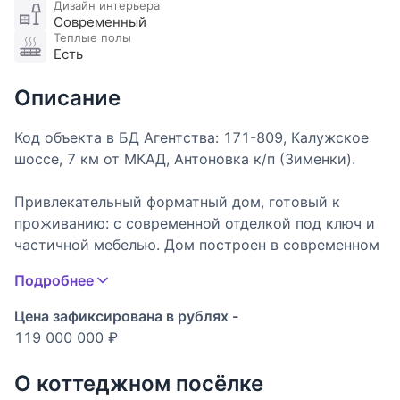
Дизайн интерьера
Современный
Теплые полы
Есть
Описание
Код объекта в БД Агентства: 171-809, Калужское
шоссе, 7 км от МКАД, Антоновка к/п (Зименки).
Привлекательный форматный дом, готовый к
проживанию: с современной отделкой под ключ и
частичной мебелью. Дом построен в современном
архитектурном стиле с панорамными окнами,
Подробнее
высокими потолками и рациональной
планировкой: внутри расположены пять спален
Цена зафиксирована в рублях -
(одна из них на первом этаже), хамам, просторная
119 000 000 ₽
крытая терраса. Дом стоит на благоустроенном
зелёном участке с лесными и плодовыми
О коттеджном посёлке
деревьями, декоративным прудом и цветниками.