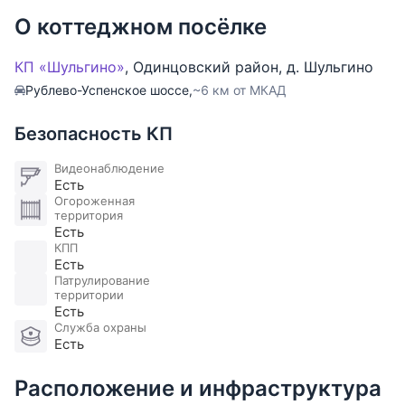
О коттеджном посёлке
Планировка дома:
Цоколь: сауна, бассейн, с/у, котельная, гараж на 2
КП «Шульгино»
,
Одинцовский район
,
д. Шульгино
м/м;
Рублево-Успенское шоссе,
~6 км от МКАД
1 этаж: прихожая, с/у, гардероб, гостиная, кухня-
столовая, кабинет;
Безопасность КП
2 этаж: 3 спальни, 3 с/у, 2 гардеробные комнаты;
3 этаж: бильярдная, спортзал.
Видеонаблюдение
Есть
Огороженная
территория
Есть
КПП
Есть
Патрулирование
территории
Есть
Служба охраны
Есть
Расположение и инфраструктура