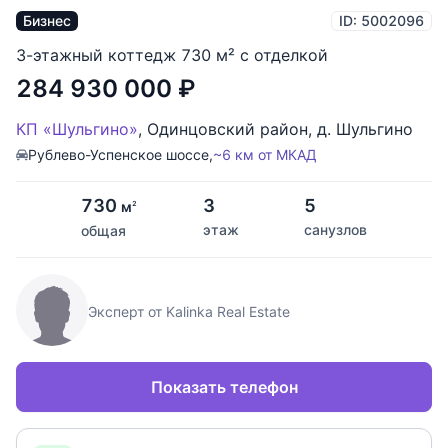
Бизнес
ID: 5002096
3-этажный коттедж 730 м² с отделкой
284 930 000
₽
КП «Шульгино»
,
Одинцовский район
,
д. Шульгино
Рублево-Успенское шоссе,
~6 км от МКАД
730
3
5
м
2
этаж
санузлов
общая
Эксперт от Kalinka Real Estate
Показать телефон