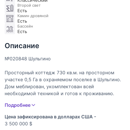
Классический
Второй свет
Есть
Камин дровяной
Есть
Бассейн
Есть
Описание
№020848 Шульгино
Просторный коттедж 730 кв.м. на просторном
участке 0,5 Га в охраняемом поселке в Шульгино.
Дом меблирован, укомплектован всей
необходимой техникой и готов к проживанию.
Участок ухоженный, проведены ландшафтные
Подробнее
работы, вымощены дорожки, установлено
освещение, высажены кустарники, декоративные и
Цена зафиксирована в долларах США -
лесные деревья. Участок полностью огорожен. На
3 500 000 $
территории расположен дом для персонала.