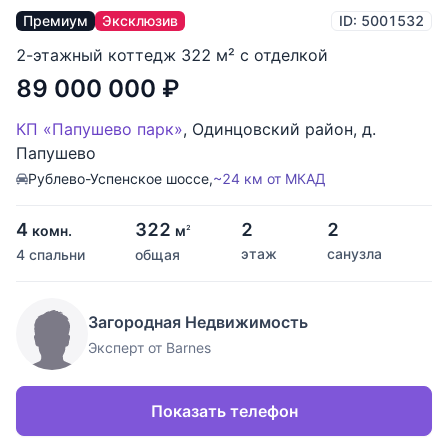
Премиум
Эксклюзив
ID: 5001532
2-этажный коттедж 322 м² с отделкой
89 000 000
₽
КП «Папушево парк»
,
Одинцовский район
,
д.
Папушево
Рублево-Успенское шоссе,
~24 км от МКАД
4
322
2
2
комн.
м
2
этаж
санузла
4 спальни
общая
Загородная Недвижимость
Эксперт от Barnes
Показать телефон