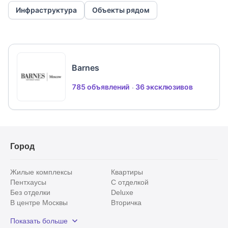
преимущества города!
Инфраструктура
Объекты рядом
Barnes
785 объявлений
36 эксклюзивов
Город
Жилые комплексы
Квартиры
Пентхаусы
С отделкой
Без отделки
Deluxe
В центре Москвы
Вторичка
Видовые
Эксклюзивы
Показать больше
Рядом с парком
Популярные локации