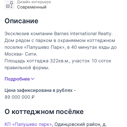
Дизайн интерьера
Современный
Описание
Эксклюзив компании Barnes international Realty.
Дом рядом с парком в охраняемом коттеджном
поселке «Папушево Парк», в 40 минутах езды до
Москва- Сити.
Площадь коттеджа 322кв.м., участок 10 соток
правильной формы.
Гараж, парковка на 4 автомобиля.
Подробнее
Планировка:
1 этаж: прихожая, кабинет с выходом на участок,
Цена зафиксирована в рублях -
гостиная-столовая, кухня с выходом на улицу,
89 000 000 ₽
кладовая, санузел с душевой, выход в гараж,
котельная;
О коттеджном посёлке
2 этаж: четыре спальни с гардеробными, большая
ванная комната, постирочная, выход на
КП «Папушево парк»
,
Одинцовский район
,
д.