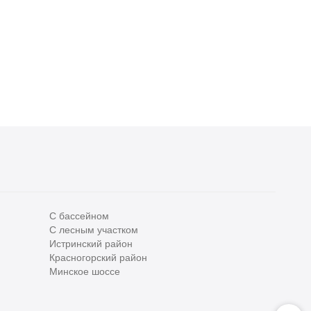
С бассейном
С лесным участком
Все
0
Истринский район
Красногорский район
Сегодня
0
Минское шоссе
Вчера
0