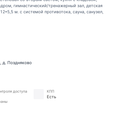
одром, гимнастический/тренажерный зал, детская
12*5,5 м. с системой противотока, сауна, санузел,
рдеробной, 4 спальни с с/у и встроенными шкафами,
ена терраса с диванами, лежаками, элементами
гостиная-кухня; дом для персонала (136 кв.м):
ния; детская площадка.
н
,
д. Поздняково
 ландшафтными работами: газон, дорожки,
зрослыми плодовыми деревьями и кустарниками.
нтроля доступа
КПП
Есть
раны