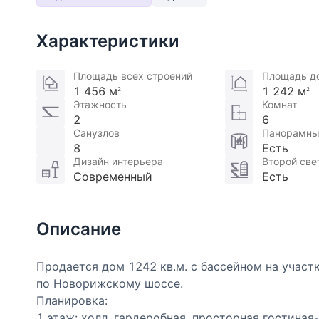
Характеристики
Площадь всех строений
Площадь д
1 456 м
1 242 м
2
2
Этажность
Комнат
2
6
Санузлов
Панорамны
8
Есть
Дизайн интерьера
Второй све
Современный
Есть
Описание
Продается дом 1242 кв.м. с бассейном на участ
по Новорижскому шоссе.
Планировка:
1 этаж: холл, гардеробная, просторная гостиная