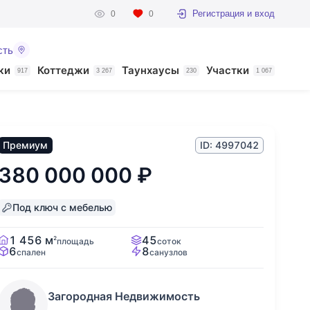
Регистрация и вход
0
0
сть
ки
Коттеджи
Таунхаусы
Участки
917
3 267
230
1 067
Премиум
ID: 4997042
380 000 000
₽
Под ключ с мебелью
1 456 м
45
2
площадь
соток
6
8
спален
санузлов
Загородная Недвижимость