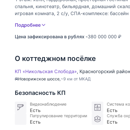
спальня, кинотеатр, бильярдная, домашний скал
игровая комната, 2 с/у, СПА-комплексе: бассейн 
душевая и турецкий хаммам; гараж на 4 м/м,
Подробнее
2 этаж: мастер-спальня с ванной комнатой и га
детская творческая мастерская.
Цена зафиксирована в рублях -
380 000 000 ₽
По всему внутреннему периметру дома располож
декора.
Коммуникации центральные.
О коттеджном посёлке
На участке: баня (78 кв.м.): сауна, купель, с/у, 
квартира для персонала, прачечная, хоз. помеще
КП «Никольская Слобода»
,
Красногорский райо
Участок ровный, правильной формы, с дорогими
Новорижское шоссе,
~9 км от МКАД
освещение, декоративные насаждения, сад со в
Безопасность КП
Видеонаблюдение
Система ко
Есть
Есть
Патрулирование территории
Служба ох
Есть
Есть