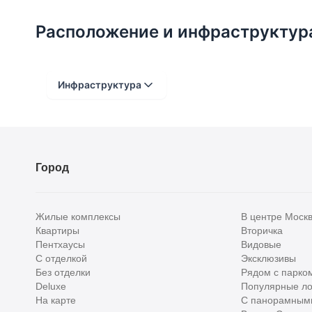
Расположение и инфраструктур
Инфраструктура
Расстояние от объекта
До 2000 метров
Город
Школы
Детские клубы
Жилые комплексы
В центре Моск
Детские сады
Квартиры
Вторичка
Пентхаусы
Видовые
Поликлиники
С отделкой
Эксклюзивы
Больницы
Без отделки
Рядом с парко
Deluxe
Популярные ло
Салоны красоты
На карте
С панорамным