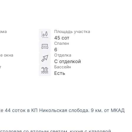
ома
Площадь участка
45 сот
Спален
6
е окна
Отделка
С отделкой
т
Бассейн
Есть
ке 44 соток в КП Никольская слобода. 9 км. от МКАД
-столовая со вторым светом, кухня с кладовой,