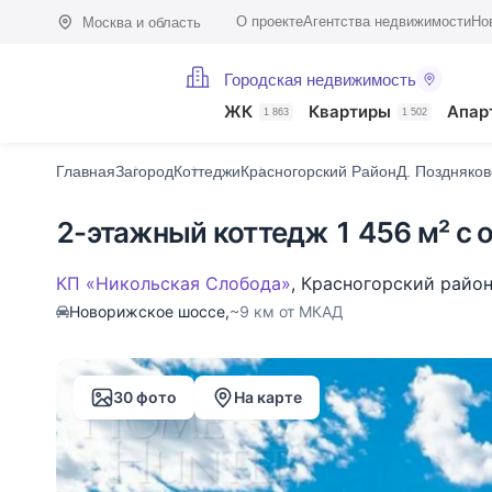
О проекте
Агентства недвижимости
Но
Москва и область
Городская недвижимость
Фото (30)
Характеристики
Описание
О поселке
На карте
ЖК
Квартиры
Апар
1 863
1 502
Главная
Загород
Коттеджи
Красногорский Район
Д. Поздняков
2-этажный коттедж 1 456 м² с 
КП «Никольская Слобода»
,
Красногорский райо
Новорижское шоссе,
~9 км от МКАД
30 фото
На карте