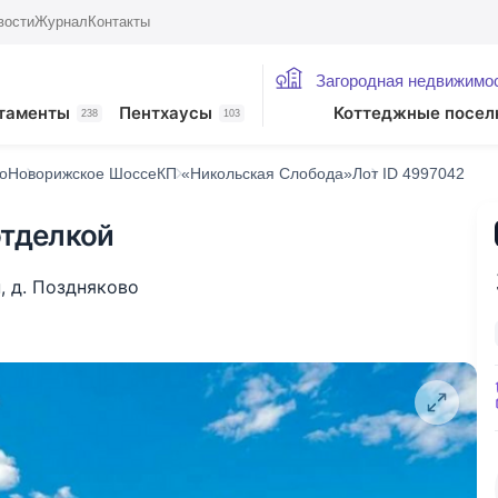
вости
Журнал
Контакты
Загородная недвижимо
таменты
Пентхаусы
Коттеджные посел
238
103
о
Новорижское Шоссе
КП «Никольская Слобода»
Лот ID 4997042
отделкой
н
,
д. Поздняково