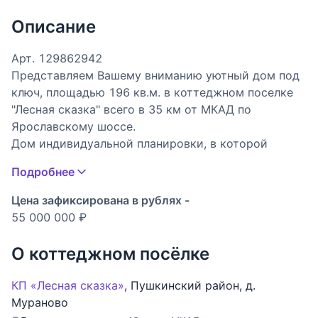
Описание
Арт. 129862942
Представляем Вашему вниманию уютный дом под
ключ, площадью 196 кв.м. в коттеджном поселке
"Лесная сказка" всего в 35 км от МКАД по
Ярославскому шоссе.
Дом индивидуальной планировки, в которой
грамотно продумано и использовано внутреннее
Подробнее
пространство: в доме много террас и балконов
для отдыха, удобная планировка: гостевая спальня
Цена зафиксирована в рублях -
и санузел на первом этаже и личные комнаты со
55 000 000 ₽
своим санузлом на втором хозяйском этаже,
большой гараж позволит расположить два
О коттеджном посёлке
автомобиля и садовую технику.
Дом построен в 2014 году из качественных
КП «Лесная сказка»
,
Пушкинский район
,
д.
строительных материалов по индивидуальному
Мураново
проекту: монолитный фундамент, межэтажные