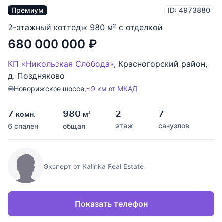
Премиум
ID: 4973880
2-этажный коттедж 980 м² с отделкой
680 000 000
₽
КП «Никольская Слобода»
,
Красногорский район
,
д. Поздняково
Новорижское шоссе,
~9 км от МКАД
7
980
2
7
комн.
м
2
этаж
санузлов
6 спален
общая
Эксперт от Kalinka Real Estate
Показать телефон