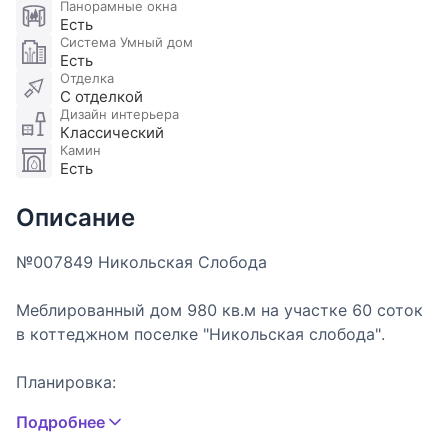
Панорамные окна
Есть
Система Умный дом
Есть
Отделка
С отделкой
Дизайн интерьера
Классический
Камин
Есть
Описание
№007849 Никольская Слобода
Меблированный дом 980 кв.м на участке 60 соток
в коттеджном поселке "Никольская слобода".
Планировка:
Цоколь: 2 с/у, постирочная, серверная - кладовая,
Подробнее
СПА зона: тренажерный зал, гидромассажная