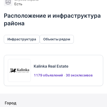
Проложены прогулочные дорожки из гранита и
Есть
частично гальки, освещаемые светильниками NERI
Расположение и инфраструктура
и диодными LED фонарями Fontana Arte.
Стоянка на 5 м/м.
района
Инфраструктура
Объекты рядом
Kalinka Real Estate
1179 объявлений
30 эксклюзивов
Город