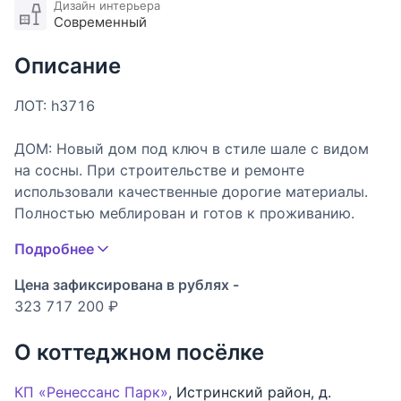
Дизайн интерьера
Современный
Описание
ЛОТ: h3716
ДОМ: Новый дом под ключ в стиле шале с видом
на сосны. При строительстве и ремонте
использовали качественные дорогие материалы.
Полностью меблирован и готов к проживанию.
Современная планировка, просторные комнаты с
Подробнее
панорамными окнами. Есть СПА зона с сауной.
Наличие рабочей кухни позволяет избежать
Цена зафиксирована в рублях -
посторонних запахов в доме. Из окон и с балконов
323 717 200 ₽
второго этажа открывается вид на лес.
О коттеджном посёлке
УЧАСТОК: Участок расположен в
непосредственной близости от соснового леса.
КП «Ренессанс Парк»
,
Истринский район
,
д.