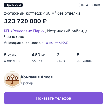
Премиум
ID: 4960639
2-этажный коттедж 460 м² без отделки
323 720 000
₽
КП «Ренессанс Парк»
,
Истринский район
,
д.
Чесноково
Новорижское шоссе,
~19 км от МКАД
5
460
2
5
комн.
м
2
этаж
санузлов
4 спальни
общая
Компания Аллея
Брокер
Показать телефон