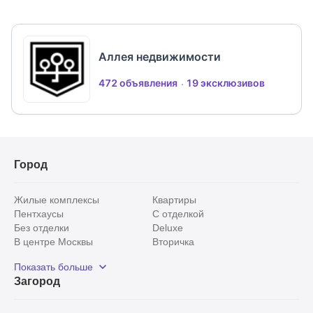
клуб, ветклиника, кафе, школа и детский сад. В 10
минутах на автомобиле развитая инфраструктура
поселка Покровское: школа и детский сад,
Аллея недвижимости
супермаркеты и кафе, фитнес студия и банный
комплекс, ТЦ Покровский и Novaya Riga Outlet
472 объявления
19 эксклюзивов
Village
Город
Жилые комплексы
Квартиры
Пентхаусы
С отделкой
Без отделки
Deluxe
В центре Москвы
Вторичка
Видовые
Эксклюзивы
Показать больше
Рядом с парком
Популярные локации
Загород
С панорамными окнами
Внутри Садового кольца