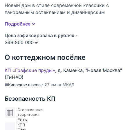
Новый дом в стиле современной классики с
панорамным остеклением и дизайнерским
ремонтом: в отделке натуральный мрамор и
Подробнее
дерево, дизайнерские эмалированные двери,
потолки с теневым профилем. Дом оборудован
Цена зафиксирована в рублях -
всем необходимым для комфортной загородной
249 800 000 ₽
жизни и отдыха: все спальни с санузлами, в
гостиной дровяной камин, в спа-зоне большой
О коттеджном посёлке
бассейн, сауна с гималайской солью, просторная
площадь для занятий спортом, местом для
КП «Графские пруды»
,
д. Каменка
,
"Новая Москва"
диванов и ТВ, мансарда со студией-лофт, есть
(ТиНАО)
квартира для персонала, встраиваемый пылесос.
Киевское шоссе,
~27 км от МКАД
Дом находится на зелёном облагороженном
участке в строго охраняемом коттеджном посёлке
Безопасность КП
класса De-Luxe в окружении леса с собственным
озером, бульваром и инфраструктурой.
Огороженная
территория
Есть
Тип застройки: обжитой к/п. Пл. дома 600кв.м., пл.
КПП