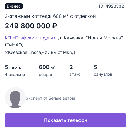
Бизнес
ID: 4928532
2-этажный коттедж 600 м² с отделкой
249 800 000
₽
КП «Графские пруды»
,
д. Каменка
,
"Новая Москва"
(ТиНАО)
Киевское шоссе,
~27 км от МКАД
5
600
2
5
комн.
м
2
этаж
санузлов
4 спальни
общая
Эксперт от Белые ветры
Показать телефон