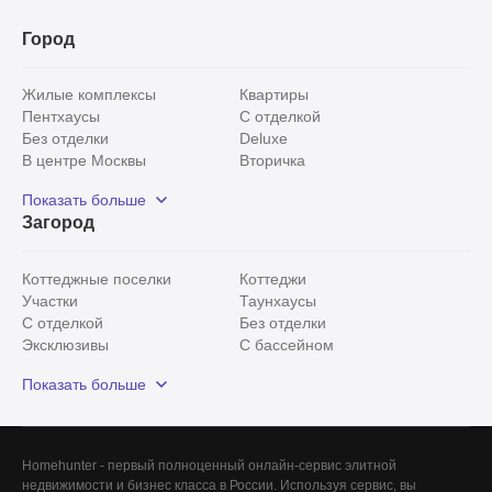
Город
Жилые комплексы
Квартиры
Пентхаусы
С отделкой
Без отделки
Deluxe
В центре Москвы
Вторичка
Видовые
Эксклюзивы
Показать больше
Рядом с парком
Популярные локации
Загород
С панорамными окнами
Внутри Садового кольца
Коттеджные поселки
Коттеджи
Участки
Таунхаусы
С отделкой
Без отделки
Эксклюзивы
С бассейном
С лесным участком
Истринский район
Показать больше
Красногорский район
Минское шоссе
Все
0
Homehunter - первый полноценный онлайн-сервис элитной
недвижимости и бизнес класса в России. Используя сервис, вы
Сегодня
0