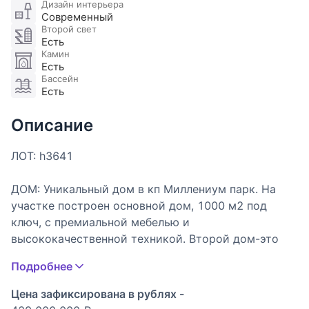
Дизайн интерьера
Современный
Второй свет
Есть
Камин
Есть
Бассейн
Есть
Описание
ЛОТ: h3641
ДОМ: Уникальный дом в кп Миллениум парк. На
участке построен основной дом, 1000 м2 под
ключ, с премиальной мебелью и
высококачественной техникой. Второй дом-это
спа-комплекс с бассейном, сауной и тренажёрным
Подробнее
залом. И третьим строением является
отапливаемая беседка для круглогодичного
Цена зафиксирована в рублях -
использования, с кухней и барбекю.