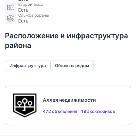
детский клуб. В шаговой доступности
Второй вход
Ломоносовская школа, фитнес клуб. Рядом
Есть
развитая инфраструктура ближайшего поселка
Служба охраны
Есть
Покровское: школа и детский сад, супермаркеты и
кафе, фитнес студия и банный комплекс, ТЦ
Расположение и инфраструктура
Покровский и Novaya Riga Outlet Village.
района
Инфраструктура
Объекты рядом
Аллея недвижимости
472 объявления
19 эксклюзивов