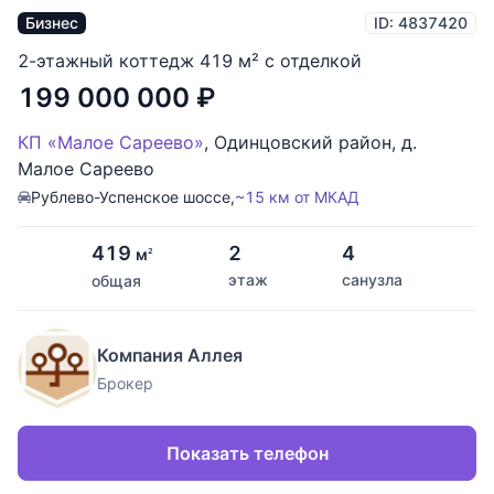
Бизнес
ID: 4837420
2-этажный коттедж 419 м² с отделкой
199 000 000
₽
КП «Малое Сареево»
,
Одинцовский район
,
д.
Малое Сареево
Рублево-Успенское шоссе,
~15 км от МКАД
419
2
4
м
2
этаж
санузла
общая
Компания Аллея
Брокер
Показать телефон