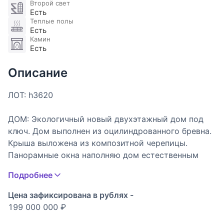
Второй свет
Есть
Теплые полы
Есть
Камин
Есть
Описание
ЛОТ: h3620
ДОМ: Экологичный новый двухэтажный дом под
ключ. Дом выполнен из оцилиндрованного бревна.
Крыша выложена из композитной черепицы.
Панорамные окна наполняю дом естественным
светом, и отрывают живописный вид на прилесной
Подробнее
участок. Для комфортного проживания в доме
установлены системы тёплых полов, современная
Цена зафиксирована в рублях -
система отопления и бесперебойная бойлерная с
199 000 000 ₽
горячей водой.