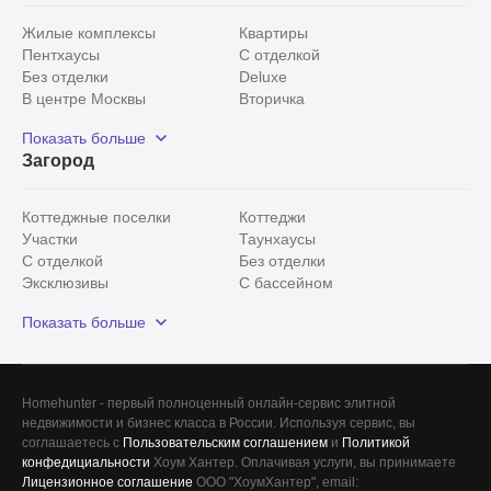
Жилые комплексы
Квартиры
Пентхаусы
С отделкой
Без отделки
Deluxe
В центре Москвы
Вторичка
Видовые
Эксклюзивы
Показать больше
Рядом с парком
Популярные локации
Загород
С панорамными окнами
Внутри Садового кольца
Коттеджные поселки
Коттеджи
Участки
Таунхаусы
С отделкой
Без отделки
Эксклюзивы
С бассейном
С лесным участком
Истринский район
Показать больше
Красногорский район
Минское шоссе
Все
0
Homehunter - первый полноценный онлайн-сервис элитной
недвижимости и бизнес класса в России. Используя сервис, вы
Сегодня
0
соглашаетесь с
Пользовательским соглашением
и
Политикой
конфедициальности
Хоум Хантер. Оплачивая услуги, вы принимаете
Вчера
0
Лицензионное соглашение
ООО "ХоумХантер", email: