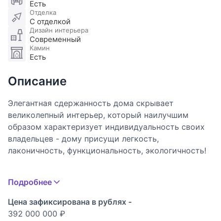
Есть
Отделка
С отделкой
Дизайн интерьера
Современный
Камин
Есть
Описание
Элегантная сдержанность дома скрывает
великолепный интерьер, который наилучшим
образом характеризует индивидуальность своих
владельцев - дому присущи легкость,
лаконичность, функциональность, экологичность!
Среди особенностей можно выделить
Подробнее
архитектурный минимализм - простота форм,
точность исполнения в гармонии с уютом и
Цена зафиксирована в рублях -
комфортом. При проектировании дома
392 000 000 ₽