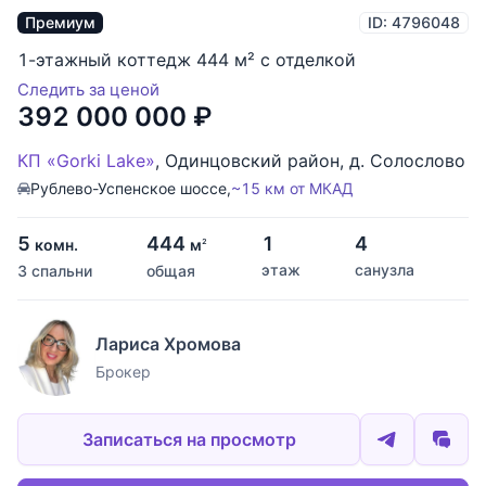
Премиум
ID: 4796048
1-этажный коттедж 444 м² с отделкой
Следить за ценой
392 000 000
₽
КП «Gorki Lake»
,
Одинцовский район
,
д. Солослово
Рублево-Успенское шоссе,
~15 км от МКАД
5
444
1
4
комн.
м
2
этаж
санузла
3 спальни
общая
Лариса Хромова
Брокер
Записаться на просмотр