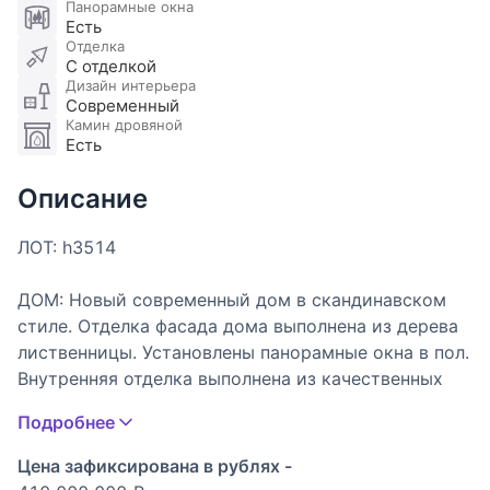
Панорамные окна
Есть
Отделка
С отделкой
Дизайн интерьера
Современный
Камин дровяной
Есть
Описание
ЛОТ: h3514
ДОМ: Новый современный дом в скандинавском
стиле. Отделка фасада дома выполнена из дерева
лиственницы. Установлены панорамные окна в пол.
Внутренняя отделка выполнена из качественных
дорогих материалов от брендовых
Подробнее
производителей. Также в доме выполнена
качественная инженерия, с системой Умный дом.
Цена зафиксирована в рублях -