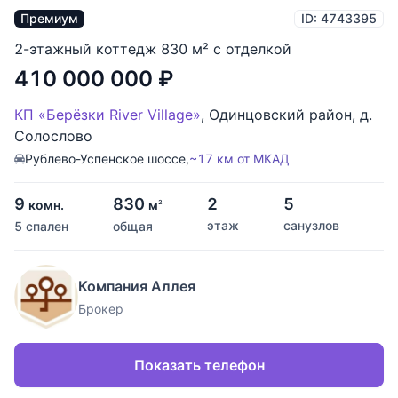
Премиум
ID: 4743395
2-этажный коттедж 830 м² с отделкой
410 000 000
₽
КП «Берёзки River Village»
,
Одинцовский район
,
д.
Солослово
Рублево-Успенское шоссе,
~17 км от МКАД
9
830
2
5
комн.
м
2
этаж
санузлов
5 спален
общая
Компания Аллея
Брокер
Показать телефон