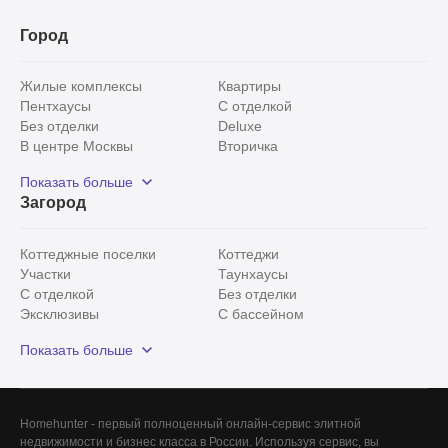
Город
Жилые комплексы
Квартиры
Пентхаусы
С отделкой
Без отделки
Deluxe
В центре Москвы
Вторичка
Видовые
Эксклюзивы
Показать больше
Рядом с парком
Популярные локации
Загород
С панорамными окнами
Внутри Садового кольца
Коттеджные поселки
Коттеджи
Участки
Таунхаусы
С отделкой
Без отделки
Эксклюзивы
С бассейном
С лесным участком
Истринский район
Показать больше
Красногорский район
Минское шоссе
Все
0
Homehunter - первый полноценный онлайн-сервис элитной
недвижимости и бизнес класса в России. Используя сервис, вы
Сегодня
0