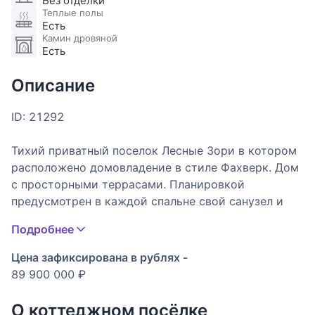
Без отделки
Теплые полы
Есть
Камин дровяной
Есть
Описание
ID: 21292
Тихий приватный поселок Лесные Зори в котором
расположено домовладение в стиле Фахверк. Дом
с просторными террасами. Планировкой
предусмотрен в каждой спальне свой санузел и
гардеробная комната.
Подробнее
Состав помещений:
Цена зафиксирована в рублях -
89 900 000 ₽
1-й этаж: прихожая, гардеробная, котельная, с/у,
кабинет/гостевая спальня, кухня-столовая,
О коттеджном посёлке