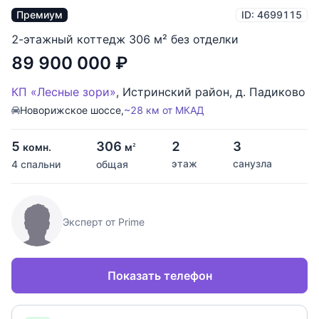
Премиум
ID: 4699115
2-этажный коттедж 306 м² без отделки
89 900 000
₽
КП «Лесные зори»
,
Истринский район
,
д. Падиково
Новорижское шоссе,
~28 км от МКАД
5
306
2
3
комн.
м
2
этаж
санузла
4 спальни
общая
Эксперт от Prime
Показать телефон