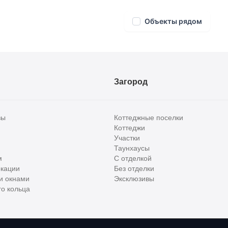
Объекты рядом
Загород
вы
Коттеджные поселки
Коттеджи
Участки
Таунхаусы
м
С отделкой
кации
Без отделки
и окнами
Эксклюзивы
о кольца