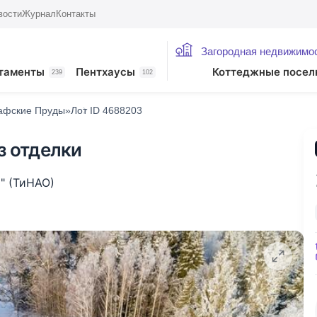
вости
Журнал
Контакты
Загородная недвижимо
таменты
Пентхаусы
Коттеджные посел
239
102
афские Пруды»
Лот ID 4688203
з отделки
" (ТиНАО)