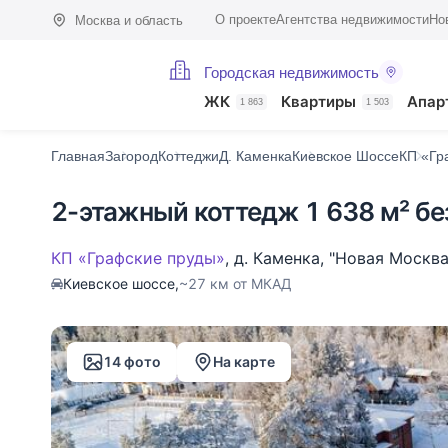
О проекте
Агентства недвижимости
Но
Москва и область
Городская недвижимость
Фото (14)
Характеристики
Описание
О поселке
На карте
ЖК
Квартиры
Апар
1 863
1 503
Главная
Загород
Коттеджи
Д. Каменка
Киевское Шоссе
КП «Гр
2-этажный коттедж 1 638 м² бе
КП «Графские пруды»
,
д. Каменка
,
"Новая Москва
Киевское шоссе,
~27 км от МКАД
14 фото
На карте