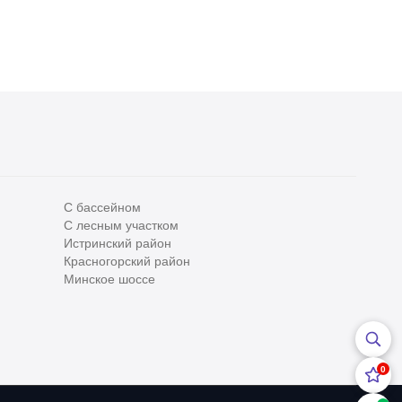
С бассейном
С лесным участком
Все
0
Истринский район
Красногорский район
Сегодня
0
Минское шоссе
Вчера
0
За неделю
0
0
За месяц
0