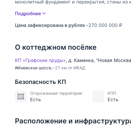
монолитный фундамент и перекрытия, стены из 
окна из алюминия SCHUCO. Фасад дома оштукат
Подробнее
В доме уже есть полностью оборудованная котел
Цена зафиксирована в рублях -
270 000 000 ₽
также установлены межкомнатные перегородки.
Коттеджный поселок расположен в окружении см
О коттеджном посёлке
многоуровневой охраной с двумя КПП, видеона
территории поселка вы найдете широкие улицы, 
КП «Графские пруды»
,
д. Каменка
,
"Новая Москва
спортивные и детские площадки, теннисные кор
Киевское шоссе,
~27 км от МКАД
дошкольного развития.
Безопасность КП
Вблизи поселка расположены несколько образоват
школа «Путь к успеху» и детский сад «Доверие»
Огороженная территория
КПП
Есть
Есть
лифта, гостиная, кухня-столовая, две спальни, к
зона СПА
2 этаж: четыре спальни с индивидуальными сан
Расположение и инфраструктур