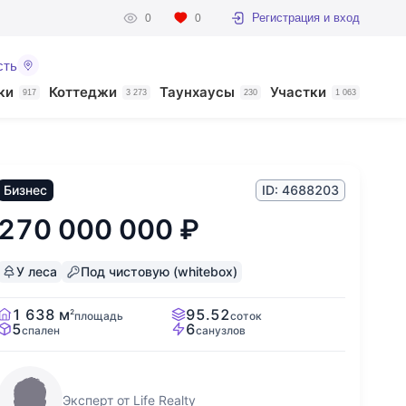
Регистрация и вход
0
0
сть
ки
Коттеджи
Таунхаусы
Участки
917
3 273
230
1 063
Бизнес
ID: 4688203
270 000 000
₽
У леса
Под чистовую (whitebox)
1 638 м
95.52
2
площадь
соток
5
6
спален
санузлов
Эксперт от Life Realty