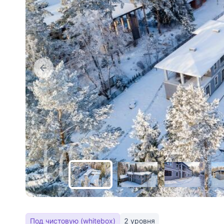
Под чистовую (whitebox)
2 уровня