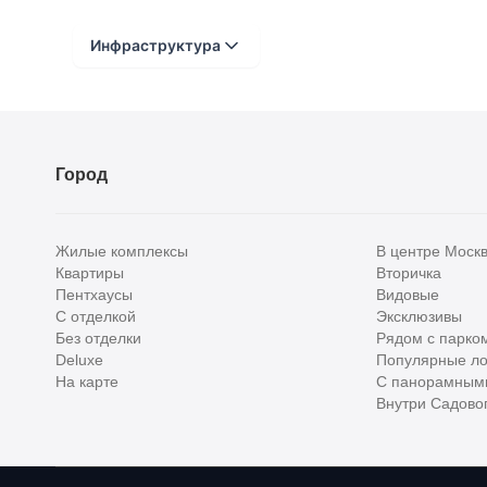
Инфраструктура
Расстояние от объекта
До 2000 метров
Город
Школы
Детские клубы
Жилые комплексы
В центре Моск
Детские сады
Квартиры
Вторичка
Пентхаусы
Видовые
Поликлиники
С отделкой
Эксклюзивы
Больницы
Без отделки
Рядом с парко
Deluxe
Популярные ло
Салоны красоты
На карте
С панорамным
Внутри Садовог
Торговые центры
Фитнесы
Ветеринарные клиники