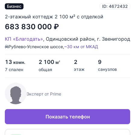
Бизнес
ID: 4672432
2-этажный коттедж 2 100 м² с отделкой
683 830 000
₽
КП «Благодать»
,
Одинцовский район
,
г. Звенигород
Рублево-Успенское шоссе,
~30 км от МКАД
13
2 100
2
9
комн.
м
2
этаж
санузлов
7 спален
общая
Эксперт от Prime
Показать телефон