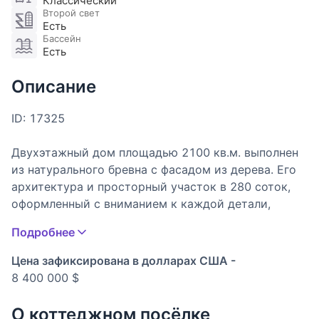
Классический
Второй свет
Есть
Бассейн
Есть
Описание
ID: 17325
Двухэтажный дом площадью 2100 кв.м. выполнен
из натурального бревна с фасадом из дерева. Его
архитектура и просторный участок в 280 соток,
оформленный с вниманием к каждой детали,
обеспечивают атмосферу роскоши и уединения.
Подробнее
Рельеф участка идеально ровный, а ландшафтный
дизайн превращает территорию в уютный лесной
Цена зафиксирована в долларах США -
парк, который будто создан для того, чтобы
8 400 000 $
проводить время на свежем воздухе.
Дизайнерская отделка «под ключ» с мебелью
О коттеджном посёлке