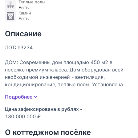
Теплые полы
Есть
Камин
Есть
Описание
ЛОТ: h3234
ДОМ: Современны дом площадью 450 м2 в
поселке премиум-класса. Дом оборудован всей
необходимой инженерией - вентиляция,
кондиционирование, теплые полы. Установлена
качественная мебель итальянских брендов.
Подробнее
УЧАСТОК: Участок с ландшафтным дизайном. На
Цена зафиксирована в рублях -
территории есть навес для 2 автомобилей.
180 000 000 ₽
Обустроена зона для отдыха на улице с патио и
барбекю.
О коттеджном посёлке