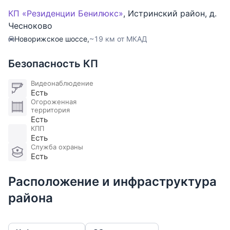
ОПИСАНИЕ ПОСЁЛКА: Поселок премиум-класса, в
КП «Резиденции Бенилюкс»
,
Истринский район
,
д.
котором сочетаются европейский комфорт и
Чесноково
уютная атмосфера родной русской природы. Один
Новорижское шоссе,
~19 км от МКАД
из лучших поселков Подмосковья, где имеется все
необходимое для комфортной жизни.
Безопасность КП
ИНФРАСТРУКТУРА: Инфраструктура поселка:
Видеонаблюдение
Есть
Спортивный клуб FITNESS ONE, Курсы
Огороженная
иностранных языков Portalingua, Теннисная
территория
Есть
Академия А. Чеснокова, Ветеринарная клиника
КПП
Vetville, Билингвальный детский сад Монтессори,
Есть
Салон красоты White Fox, Клуб настольного
Служба охраны
Есть
тенниса Jeu de Paume.
Расположение и инфраструктура
района