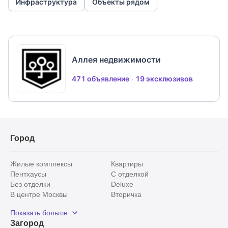
Инфраструктура
Объекты рядом
Аллея недвижимости
471 объявление
19 эксклюзивов
Город
Жилые комплексы
Квартиры
Пентхаусы
С отделкой
Без отделки
Deluxe
В центре Москвы
Вторичка
Видовые
Эксклюзивы
Показать больше
Рядом с парком
Популярные локации
Загород
С панорамными окнами
Внутри Садового кольца