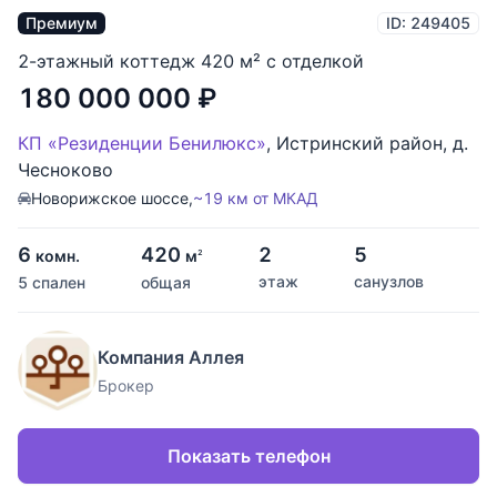
Премиум
ID: 249405
2-этажный коттедж 420 м² с отделкой
180 000 000
₽
КП «Резиденции Бенилюкс»
,
Истринский район
,
д.
Чесноково
Новорижское шоссе,
~19 км от МКАД
6
420
2
5
комн.
м
2
этаж
санузлов
5 спален
общая
Компания Аллея
Брокер
Показать телефон