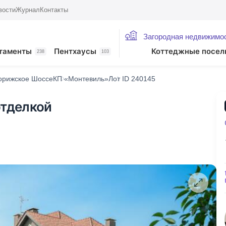
вости
Журнал
Контакты
Загородная недвижимо
таменты
Пентхаусы
Коттеджные посел
238
103
орижское Шоссе
КП «Монтевиль»
Лот ID 240145
отделкой