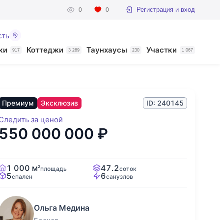
Регистрация и вход
0
0
сть
ки
Коттеджи
Таунхаусы
Участки
917
3 269
230
1 067
Премиум
Эксклюзив
ID: 240145
Следить за ценой
550 000 000
₽
1 000 м
47.2
2
площадь
соток
5
6
спален
санузлов
Ольга Медина