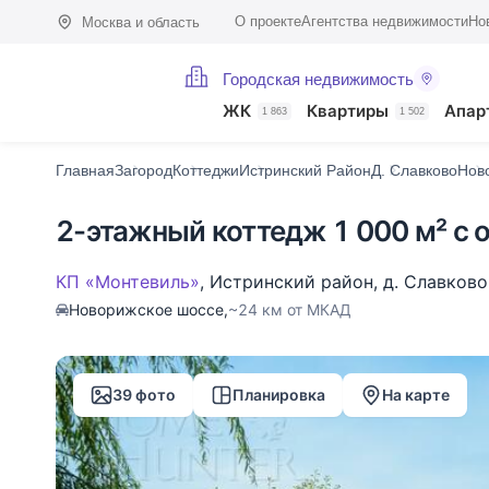
О проекте
Агентства недвижимости
Но
Москва и область
Городская недвижимость
Фото (39)
Характеристики
Описание
О поселке
На карте
ЖК
Квартиры
Апар
1 863
1 502
Главная
Загород
Коттеджи
Истринский Район
Д. Славково
Нов
2-этажный коттедж 1 000 м² с 
КП «Монтевиль»
,
Истринский район
,
д. Славково
Новорижское шоссе,
~24 км от МКАД
39 фото
Планировка
На карте