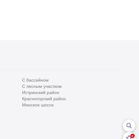
С бассейном
С лесным участком
Все
0
Истринский район
Красногорский район
Сегодня
0
Минское шоссе
Вчера
0
За неделю
0
0
За месяц
0