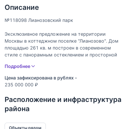
Описание
№118098 Лианозовский парк
Эксклюзивное предложение на территории
Москвы в коттеджном поселке "Лианозово". Дом
площадью 261 кв. м построен в современном
стиле с панорамным остеклением и просторной
террасой, облицован клинкерным кирпичом и
Подробнее
деревом. Интерьер дома выполнен в
неоклассическом стиле с применением
Цена зафиксирована в рублях -
материалов высокого класса. Дом сочетает в себе
235 000 000 ₽
стиль, удобство и функциональность. Инженерное
оборудование: системы центрального
Расположение и инфраструктура
кондиционирования и отопления, система
района
видеонаблюдения, интеллектуальная система
управления Мультирум.
Объекты рядом