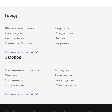
Город
Жилые комплексы
Квартиры
Пентхаусы
С отделкой
Без отделки
Deluxe
В центре Москвы
Вторичка
Видовые
Эксклюзивы
Показать больше
Рядом с парком
Популярные локации
Загород
С панорамными окнами
Внутри Садового кольца
Коттеджные поселки
Коттеджи
Участки
Таунхаусы
С отделкой
Без отделки
Эксклюзивы
С бассейном
С лесным участком
Истринский район
Показать больше
Красногорский район
Минское шоссе
Все
0