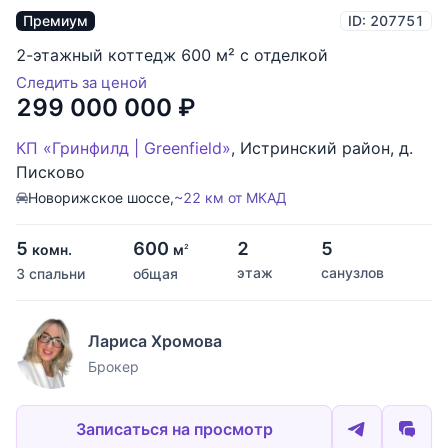
Премиум
ID: 207751
2-этажный коттедж 600 м² с отделкой
Следить за ценой
299 000 000
₽
КП «Гринфилд | Greenfield»
,
Истринский район
,
д.
Писково
Новорижское шоссе,
~22 км от МКАД
5
600
2
5
комн.
м
2
этаж
санузлов
3 спальни
общая
Лариса Хромова
Брокер
Записаться на просмотр