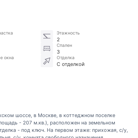
частка
Этажность
2
Спален
3
е окна
Отделка
С отделкой
ском шоссе, в Москве, в коттеджном поселке
лощадь - 207 м.кв.), расположен на земельном
тделка - под ключ. На первом этаже: прихожая, с/у,
льня, с/у, комната свободного назначения,