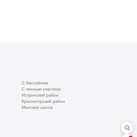
С бассейном
С лесным участком
Все
0
Истринский район
Красногорский район
Сегодня
0
Минское шоссе
Вчера
0
За неделю
0