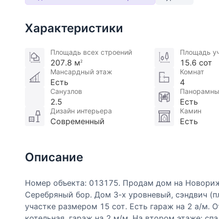
Характеристики
Площадь всех строений
Площадь у
207.8 м
15.6 сот
2
Мансардный этаж
Комнат
Есть
4
Санузлов
Панорамны
2.5
Есть
Дизайн интерьера
Камин
Современный
Есть
Описание
Номер объекта: 013175. Продам дом на Новориж
Серебряный бор. Дом 3-х уровневый, сэндвич (п
участке размером 15 сот. Есть гараж на 2 а/м. О
котельная, гараж на 2 м/м. На втором этаже: спа