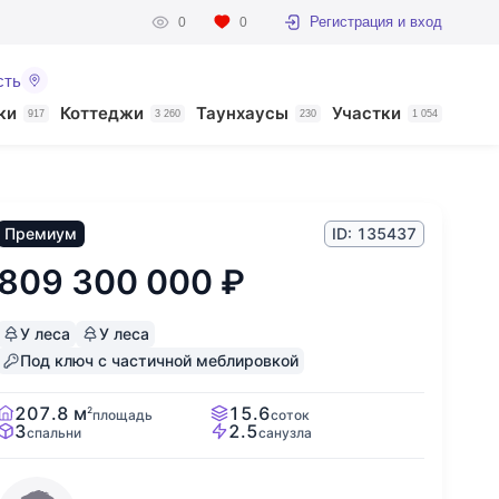
Регистрация и вход
0
0
сть
ки
Коттеджи
Таунхаусы
Участки
917
3 260
230
1 054
Премиум
ID: 135437
809 300 000
₽
У леса
У леса
Под ключ с частичной меблировкой
207.8 м
15.6
2
площадь
соток
3
2.5
спальни
санузла