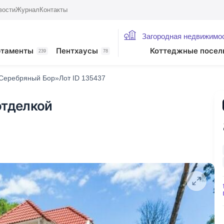
вости
Журнал
Контакты
Загородная недвижимо
ртаменты
Пентхаусы
Коттеджные посел
239
78
Серебряный Бор»
Лот ID 135437
отделкой