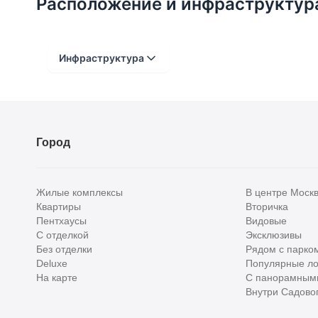
Расположение и инфраструктур
Инфраструктура
Расстояние от объекта
До 2000 метров
Город
Школы
Детские клубы
Жилые комплексы
В центре Моск
Детские сады
Квартиры
Вторичка
Пентхаусы
Видовые
Поликлиники
С отделкой
Эксклюзивы
Больницы
Без отделки
Рядом с парко
Deluxe
Популярные ло
Салоны красоты
На карте
С панорамным
Внутри Садовог
Торговые центры
Фитнесы