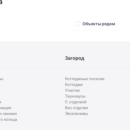
а
Объекты рядом
Загород
вы
Коттеджные поселки
Коттеджи
Участки
Таунхаусы
м
С отделкой
кации
Без отделки
и окнами
Эксклюзивы
о кольца