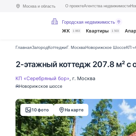
О проекте
Агентства недвижимости
Но
Москва и область
Городская недвижимость
Фото (10)
Характеристики
Описание
О поселке
На карте
ЖК
Квартиры
Апа
1 863
1 503
Главная
Загород
Коттеджи
Г. Москва
Новорижское Шоссе
КП «
2-этажный коттедж 207.8 м² с 
КП «Серебряный бор»
,
г. Москва
Новорижское шоссе
10 фото
На карте