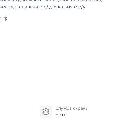
сарде: спальня с с/у, спальня с с/у.
0 $
Служба охраны
Есть