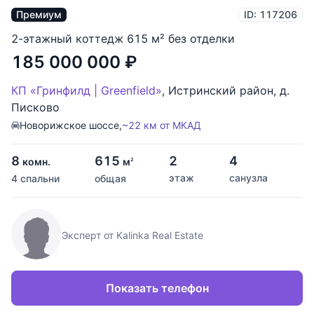
Премиум
ID: 117206
2-этажный коттедж 615 м² без отделки
185 000 000
₽
КП «Гринфилд | Greenfield»
,
Истринский район
,
д.
Писково
Новорижское шоссе,
~22 км от МКАД
8
615
2
4
комн.
м
2
этаж
санузла
4 спальни
общая
Эксперт от Kalinka Real Estate
Показать телефон