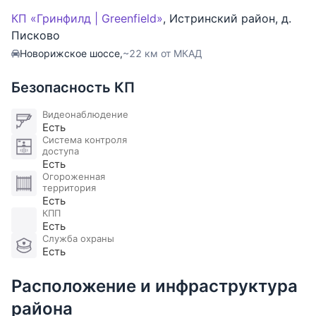
Планировка дома:
КП «Гринфилд | Greenfield»
,
Истринский район
,
д.
1 этаж: холл, гостиная, каминная с выходом на
Писково
террасу, столовая, кухня, кабинет, санузел,
Новорижское шоссе,
~22 км от МКАД
топочная, гараж;
2 этаж: холл, каминная, три спальни со своим
Безопасность КП
санузлом и гардеробной.
Видеонаблюдение
Есть
Участок правильной формы, выполнен
Система контроля
ландшафтный дизайн.
доступа
Есть
Огороженная
территория
Есть
КПП
Есть
Служба охраны
Есть
Расположение и инфраструктура
района