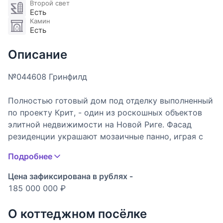
Второй свет
Есть
Камин
Есть
Описание
№044608 Гринфилд
Полностью готовый дом под отделку выполненный
по проекту Крит, - один из роскошных объектов
элитной недвижимости на Новой Риге. Фасад
резиденции украшают мозаичные панно, играя с
естественными оттенками песочного и молочного
Подробнее
цвета. Преимущество проекта - панорамное
остекление, расширяющее границы внутреннего
Цена зафиксирована в рублях -
пространства, и балкон, с которого открывается
185 000 000 ₽
потрясающий вид на живописную природу поселка
Гринфилд.
О коттеджном посёлке