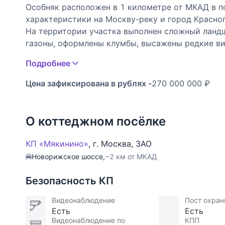
Особняк расположен в 1 километре от МКАД в п
характеристики на Москву-реку и город Красног
На территории участка выполнен сложный ланд
газоны, оформлены клумбы, высажены редкие ви
фонтан и летняя беседка. Фасад отделан натура
Подробнее
фитнес-центр с бассейном, недалеко торгово-ра
Цена зафиксирована в рублях -
270 000 000 ₽
Планировка:
Цоколь: винный погреб, подсобные помещения
Первый этаж: спа-комплекс, каминный зал, кладов
О коттеджном посёлке
Второй этаж: гардеробная, гостиная, кухня, с/у, 
Третий этаж: 3 спальни, балкон, гардеробная, с/у
КП «Мякинино»
,
г. Москва
,
ЗАО
Мансарда: 2 спальни, гостиная, кладовая, с/у.
Новорижское шоссе,
~2 км от МКАД
На участке дополнительно отдельно стоящий гар
Безопасность КП
Участник AREA - Ассоциации Агентств Элитной
Видеонаблюдение
Пост охра
Есть
Есть
Видеонаблюдение по
КПП