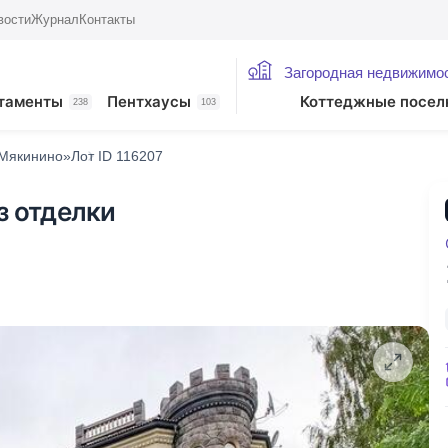
вости
Журнал
Контакты
Загородная недвижимо
таменты
Пентхаусы
Коттеджные посел
238
103
Мякинино»
Лот ID 116207
з отделки