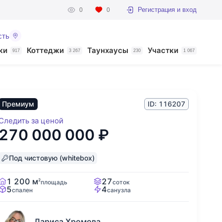
Регистрация и вход
0
0
сть
ки
Коттеджи
Таунхаусы
Участки
917
3 267
230
1 067
Премиум
ID: 116207
Следить за ценой
270 000 000
₽
Под чистовую (whitebox)
1 200 м
27
2
площадь
соток
5
4
спален
санузла
Лариса Хромова