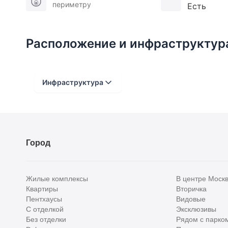
периметру
Есть
Расположение и инфраструктур
Инфраструктура
Расстояние от объекта
До 2000 метров
Город
Школы
Детские клубы
Жилые комплексы
В центре Моск
Детские сады
Квартиры
Вторичка
Пентхаусы
Видовые
Поликлиники
С отделкой
Эксклюзивы
Больницы
Без отделки
Рядом с парко