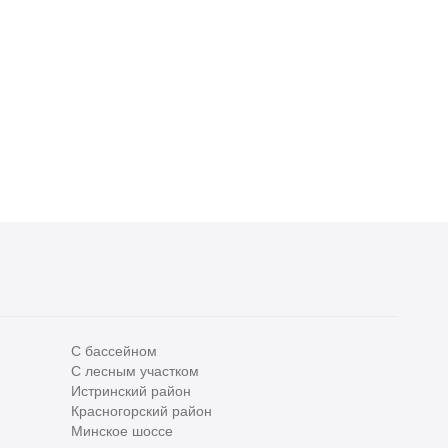
С бассейном
С лесным участком
Все
0
Истринский район
Красногорский район
Сегодня
0
Минское шоссе