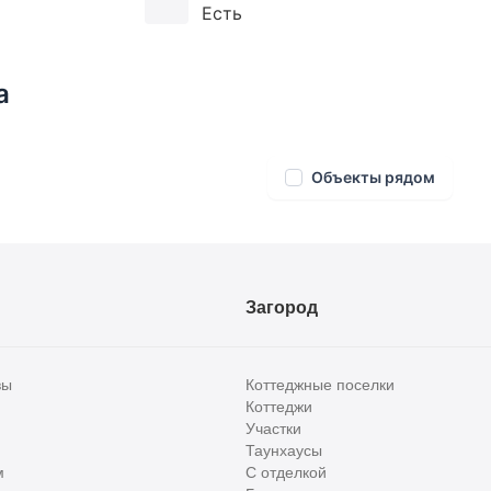
Есть
а
Объекты рядом
Загород
вы
Коттеджные поселки
Коттеджи
Участки
Таунхаусы
м
С отделкой