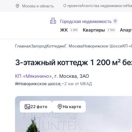
О проекте
Агентства недвижимости
Но
Москва и область
Городская недвижимость
Фото (22)
Характеристики
Описание
О поселке
На карте
ЖК
Квартиры
Апар
1 863
1 502
Главная
Загород
Коттеджи
Г. Москва
Новорижское Шоссе
КП «
3-этажный коттедж 1 200 м² бе
КП «Мякинино»
,
г. Москва
,
ЗАО
Новорижское шоссе,
~2 км от МКАД
22 фото
На карте