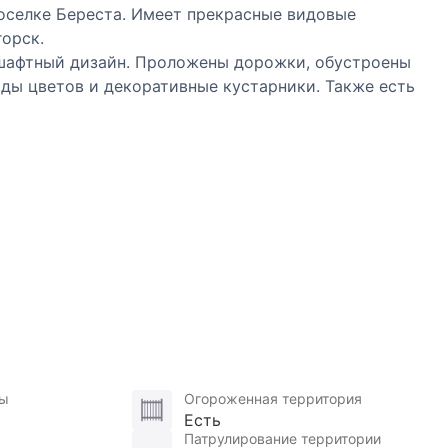
оселке Береста. Имеет прекрасные видовые
орск.
шафтный дизайн. Проложены дорожки, обустроены
ды цветов и декоративные кустарники. Также есть
льным камнем - травертином. Поблизости пляж,
звлекательный комплекс.
ая, котельная, с/у, сауна.
столовая.
.
аж на 5 автомобилей и гостевой дом (100м2).
 Недвижимости
ны
Огороженная территория
Есть
Патрулирование территории