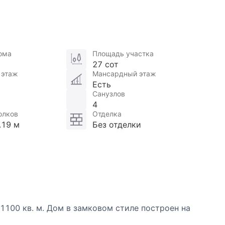
ома
Площадь участка
27 сот
 этаж
Мансардный этаж
Есть
Санузлов
4
олков
Отделка
.19 м
Без отделки
100 кв. м. Дом в замковом стиле построен на