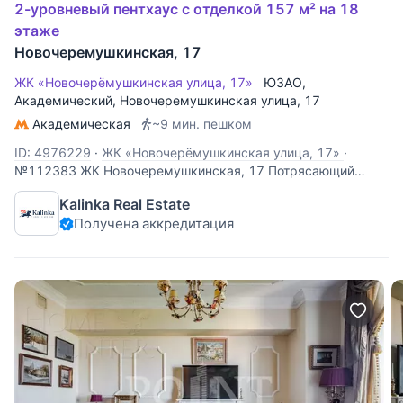
2-уровневый пентхаус с отделкой 157 м² на 18
этаже
Новочеремушкинская, 17
ЖК «Новочерёмушкинская улица, 17»
ЮЗАО
,
Академический
,
Новочеремушкинская улица
, 17
Академическая
~9 мин. пешком
ID: 4976229
·
ЖК «Новочерёмушкинская улица, 17»
·
№112383 ЖК Новочеремушкинская, 17 Потрясающий
двухуровневый пентхаус с новой отделкой, высотой
Kalinka Real Estate
потолка 6 метров и камином. В отделке использованы
Получена аккредитация
самые современные материалы. Планировка узаконена.
Квартира также оснащена системой умный дом. Кухня