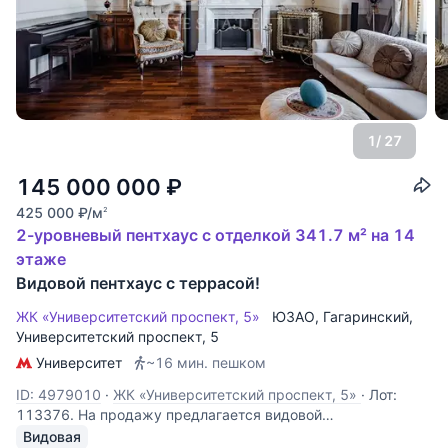
1
/ 27
145 000 000
₽
425 000
₽
/м
2
2-уровневый пентхаус с отделкой 341.7 м² на 14
этаже
Видовой пентхаус с террасой!
ЖК «Университетский проспект, 5»
ЮЗАО
,
Гагаринский
,
Университетский проспект
, 5
Университет
~16 мин. пешком
ID: 4979010
·
ЖК «Университетский проспект, 5»
·
Лот:
113376. На продажу предлагается видовой
двухуровневый многокомнатный пентхаус, площадью 340
Видовая