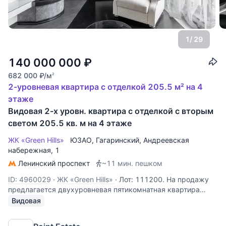
1
/ 29
140 000 000
₽
682 000
₽
/м
2
2-уровневая квартира с отделкой 205.5 м² на 4
этаже
Видовая 2-х уровн. квартира с отделкой с вторым
светом 205.5 кв. м на 4 этаже
ЖК «Green Hills»
ЮЗАО
,
Гагаринский
,
Андреевская
набережная
, 1
Ленинский проспект
~11 мин. пешком
ID: 4960029
·
ЖК «Green Hills»
·
Лот: 111200. На продажу
предлагается двухуровневая пятикомнатная квартира
площадью 205,5 кв.м. в ЖК "ГринХилс" на Андреевской
Видовая
набережной. Планировка: 1-й уровень: гостиная, кухня,
две спальни, одна из которых со своим санузлом, спальня