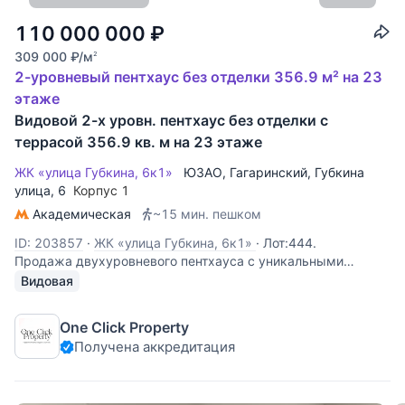
110 000 000
₽
309 000
₽
/м
2
2-уровневый пентхаус без отделки 356.9 м² на 23
этаже
Видовой 2-х уровн. пентхаус без отделки с
террасой 356.9 кв. м на 23 этаже
ЖК «улица Губкина, 6к1»
ЮЗАО
,
Гагаринский
,
Губкина
улица
, 6
Корпус 1
Академическая
~15 мин. пешком
ID: 203857
·
ЖК «улица Губкина, 6к1»
·
Лот:444.
Продажа двухуровневого пентхауса с уникальными
видами: из окон и с террасы открывается панорама
Видовая
города, вид на Сити, Лужники, МГУ. Спланировано:
просторная гостиная, кухня, гостевой санузел, кабинет,
One Click Property
гостевая комната, выход на террасу (50
Получена аккредитация