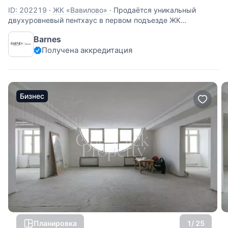
ID: 202219
·
ЖК «Вавилово»
·
Продаётся уникальный
двухуровневый пентхаус в первом подъезде ЖК
«Вавилово». Общая площадь — 752.7 м² (оба уровня).
Barnes
Расположение: 13-й этаж (верхний), первый подъезд. 5
Получена аккредитация
главных преимуществ, которых нет больше нигде: Два
отдельных входа в квартиру –
Бизнес
Планировка
1
/ 25