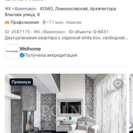
ЖК «Вавилово»
ЮЗАО
,
Ломоносовский
,
Архитектора
Власова улица
, 6
Профсоюзная
~11 мин. пешком
ID: 4587175
·
ЖК «Вавилово»
·
ID объекта: G-6631
Двухуровневая квартира с отделкой white box, свободной
планировки. Можно спланировать: кухню столовая,
Welhome
просторную гостиную, 2-3 спальни, два санузла, три
Получена аккредитация
лоджии. В квартирах установлены большие окна из
канадского дуба со
Премиум