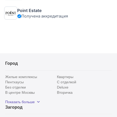
кв.м., в легендарном сталинском доме «с башнями».
Планировка: 1-й уровень: кухня-гостиная, три спальни, две
Point Estate
из которых со своими санузлами, спальня с
Получена аккредитация
Город
Жилые комплексы
Квартиры
Пентхаусы
С отделкой
Без отделки
Deluxe
В центре Москвы
Вторичка
Видовые
Эксклюзивы
Показать больше
Рядом с парком
Популярные локации
Загород
С панорамными окнами
Внутри Садового кольца