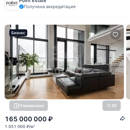
Point Estate
с гардеробной
Получена аккредитация
Бизнес
Планировка
1
/ 20
165 000 000
₽
1 051 000
₽
/м
2