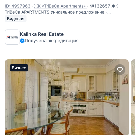
ID: 4997963
·
ЖК «TriBeCa Apartments»
·
№132657 ЖК
TriBeCa APARTMENTS Уникальное предложение -
апартаменты с высотой потолка и окна 6 метров!!!
Видовая
Просторные двухуровневые видовые апартаменты
площадью 91 кв.м. с дизайнерским ремонтом и полным
Kalinka Real Estate
оснащением дорогой техникой и мебелью в
Получена аккредитация
Бизнес