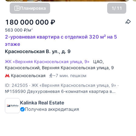
Планировка
1
/ 11
180 000 000
₽
563 000
₽
/м
2
2-уровневая квартира с отделкой 320 м² на 5
этаже
Красносельская В. ул., д. 9
ЖК «Верхняя Красносельская улица, 9»
ЦАО
,
Красносельский
,
Верхняя Красносельская улица
, 9
Красносельская
~7 мин. пешком
ID: 242505
·
ЖК «Верхняя Красносельская улица, 9»
·
№159590 Двухуровневая 6-комнатная квартира в
малоквартирном клубном доме с огороженной
Kalinka Real Estate
территорией. Планировка: 1 уровень: холл с винтовой
Получена аккредитация
лестницей, ведущий на второй этаж, кухня, просторная
гостиная с дровяным камином, рабочий кабинет, ванная