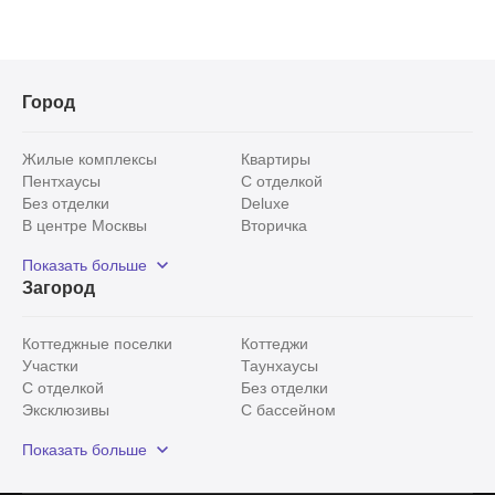
Город
Жилые комплексы
Квартиры
Пентхаусы
С отделкой
Без отделки
Deluxe
В центре Москвы
Вторичка
Видовые
Эксклюзивы
Показать больше
Рядом с парком
Популярные локации
Загород
С панорамными окнами
Внутри Садового кольца
Коттеджные поселки
Коттеджи
Участки
Таунхаусы
С отделкой
Без отделки
Эксклюзивы
С бассейном
С лесным участком
Истринский район
Показать больше
Красногорский район
Минское шоссе
Все
0