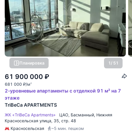
Планировка
1
/ 51
61 900 000
₽
681 000
₽
/м
2
2-уровневые апартаменты с отделкой 91 м² на 7
этаже
TriBeCa APARTMENTS
ЖК «TriBeCa Apartments»
ЦАО
,
Басманный
,
Нижняя
Красносельская улица
, 35, стр. 48
Красносельская
~5 мин. пешком