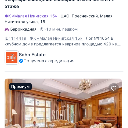
этаже
ЖК «Малая Никитская 15»
ЦАО
,
Пресненский
,
Малая
Никитская улица
, 15
Баррикадная
~10 мин. пешком
ID: 114419
·
ЖК «Малая Никитская 15»
·
Лот №f4054 В
клубном доме предлагается квартира площадью 420 кв.м.
без отделки. Бывший доходный дом Баскакова, сооружён в
Soho Estate
1912 году по проекту архитектора Пиотровича.
Получена аккредитация
Воссозданный в своеобразной манере творчества зодчего
лепной декор фасада здания
Премиум