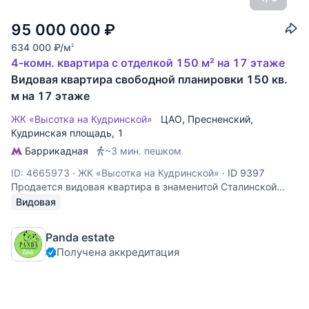
95 000 000
₽
634 000
₽
/м
2
4-комн. квартира с отделкой 150 м² на 17 этаже
Видовая квартира свободной планировки 150 кв.
м на 17 этаже
ЖК «Высотка на Кудринской»
ЦАО
,
Пресненский
,
Кудринская площадь
, 1
Баррикадная
~3 мин. пешком
ID: 4665973
·
ЖК «Высотка на Кудринской»
·
ID 9397
Продается видовая квартира в знаменитой Сталинской
высотке. В квартире свободная планировка, сделан
Видовая
ремонт.
Panda estate
Получена аккредитация