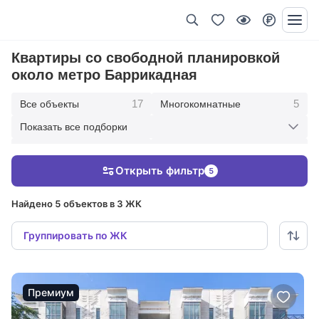
Квартиры со свободной планировкой
около метро Баррикадная
17
5
Все объекты
Многокомнатные
Показать все подборки
1
6
Пятикомнатные
Четырехкомнатные
Открыть фильтр
5
4
1
Трехкомнатные
Двухкомнатные
Найдено 5 объектов в 3 ЖК
Группировать по ЖК
Премиум