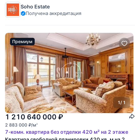
отделки, свободной планировки. Высота потолка 4-6 м.!
Soho Estate
Жилой комплекс "Гранатный Палас" расположен в центре
Получена аккредитация
Москвы. Дом для тех, кто ценит таинственную ауру
Патриарших, камерность Большой
Премиум
1
/ 1
1 210 640 000
₽
2 883 000
₽
/м
2
7-комн. квартира без отделки 420 м² на 2 этаже
Квартира свободной планировки 420 кв. м на 2