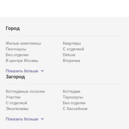
Город
Жилые комплексы
Квартиры
Пентхаусы
С отделкой
Без отделки
Deluxe
В центре Москвы
Вторичка
Видовые
Эксклюзивы
Показать больше
Рядом с парком
Популярные локации
Загород
С панорамными окнами
Внутри Садового кольца
Коттеджные поселки
Коттеджи
Участки
Таунхаусы
С отделкой
Без отделки
Эксклюзивы
С бассейном
С лесным участком
Истринский район
Показать больше
Красногорский район
Минское шоссе
Все
0