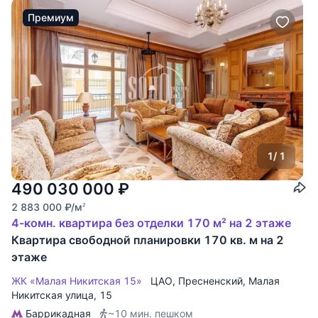
Премиум
1
/ 1
490 030 000
₽
2 883 000
₽
/м
2
4-комн. квартира без отделки 170 м² на 2 этаже
Квартира свободной планировки 170 кв. м на 2
этаже
ЖК «Малая Никитская 15»
ЦАО
,
Пресненский
,
Малая
Никитская улица
, 15
Баррикадная
~10 мин. пешком