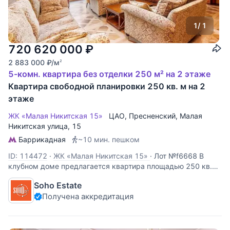
1
/ 1
720 620 000
₽
2 883 000
₽
/м
2
5-комн. квартира без отделки 250 м² на 2 этаже
Квартира свободной планировки 250 кв. м на 2
этаже
ЖК «Малая Никитская 15»
ЦАО
,
Пресненский
,
Малая
Никитская улица
, 15
Баррикадная
~10 мин. пешком
ID: 114472
·
ЖК «Малая Никитская 15»
·
Лот №f6668 В
клубном доме предлагается квартира площадью 250 кв.м.
без отделки. Бывший доходный дом Баскакова, сооружён в
Soho Estate
1912 году по проекту архитектора Пиотровича.
Получена аккредитация
Воссозданный в своеобразной манере творчества зодчего
лепной декор фасада здания