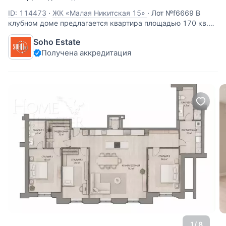
ID: 114473
·
ЖК «Малая Никитская 15»
·
Лот №f6669 В
клубном доме предлагается квартира площадью 170 кв.м.
без отделки. Бывший доходный дом Баскакова, сооружён в
Soho Estate
1912 году по проекту архитектора Пиотровича.
Получена аккредитация
Воссозданный в своеобразной манере творчества зодчего
лепной декор фасада здания
1
/ 8