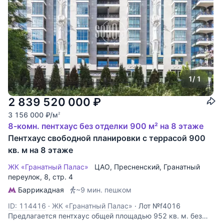
1
/ 1
2 839 520 000
₽
3 156 000
₽
/м
2
8-комн. пентхаус без отделки 900 м² на 8 этаже
Пентхаус свободной планировки с террасой 900
кв. м на 8 этаже
ЖК «Гранатный Палас»
ЦАО
,
Пресненский
,
Гранатный
переулок
, 8, стр. 4
Баррикадная
~9 мин. пешком
ID: 114416
·
ЖК «Гранатный Палас»
·
Лот №f4016
Предлагается пентхаус общей площадью 952 кв. м. без