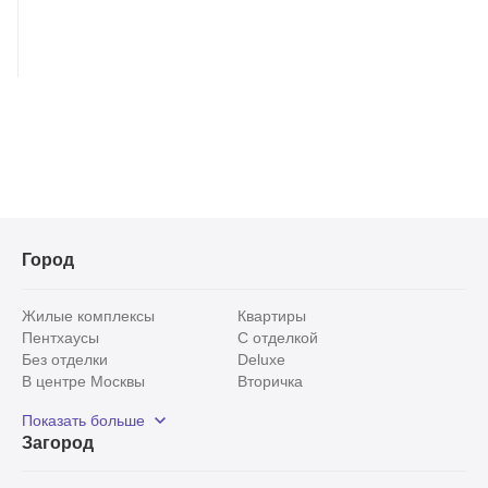
Город
Жилые комплексы
Квартиры
Пентхаусы
С отделкой
Без отделки
Deluxe
В центре Москвы
Вторичка
Видовые
Эксклюзивы
Показать больше
Рядом с парком
Популярные локации
Загород
С панорамными окнами
Внутри Садового кольца