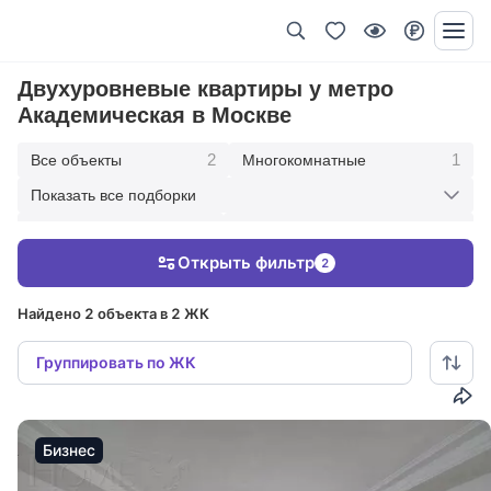
Двухуровневые квартиры у метро
Академическая в Москве
2
1
Все объекты
Многокомнатные
Показать все подборки
1
1
Трехкомнатные
В современном стиле
Открыть фильтр
2
1
Под ключ с мебелью
Найдено 2 объекта в 2 ЖК
Группировать по ЖК
Бизнес