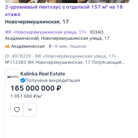
2-уровневый пентхаус с отделкой 157 м² на 18
этаже
Новочеремушкинская, 17
ЖК «Новочерёмушкинская улица, 17»
ЮЗАО
,
Академический
,
Новочеремушкинская улица
, 17
Академическая
~9 мин. пешком
ID: 4976229
·
ЖК «Новочерёмушкинская улица, 17»
·
№112383 ЖК Новочеремушкинская, 17 Потрясающий
двухуровневый пентхаус с новой отделкой, высотой
Kalinka Real Estate
потолка 6 метров и камином. В отделке использованы
Получена аккредитация
самые современные материалы. Планировка узаконена.
Квартира также оснащена системой умный дом. Кухня
165 000 000
₽
1 051 000
₽
/м
2