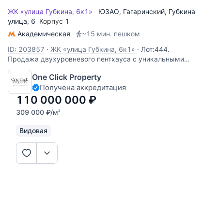
ЖК «улица Губкина, 6к1»
ЮЗАО
,
Гагаринский
,
Губкина
улица
, 6
Корпус 1
Академическая
~15 мин. пешком
ID: 203857
·
ЖК «улица Губкина, 6к1»
·
Лот:444.
Продажа двухуровневого пентхауса с уникальными
видами: из окон и с террасы открывается панорама
One Click Property
города, вид на Сити, Лужники, МГУ. Спланировано:
Получена аккредитация
просторная гостиная, кухня, гостевой санузел, кабинет,
гостевая комната, выход на террасу (50
110 000 000
₽
309 000
₽
/м
2
Видовая