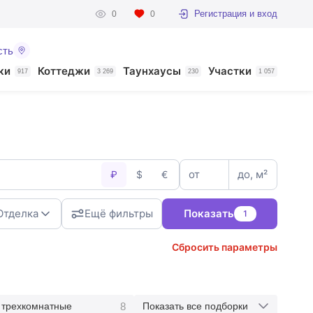
Регистрация и вход
0
0
сть
ки
Коттеджи
Таунхаусы
Участки
917
3 269
230
1 057
от
до, м²
₽
$
€
Отделка
Ещё фильтры
Показать
1
Сбросить параметры
8
трехкомнатные
Показать все подборки