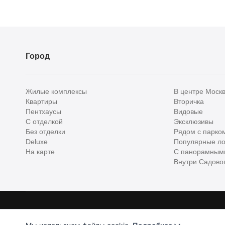
Город
Жилые комплексы
В центре Моск
Квартиры
Вторичка
Пентхаусы
Видовые
С отделкой
Эксклюзивы
Без отделки
Рядом с парко
Deluxe
Популярные ло
На карте
С панорамным
Внутри Садовог
Homehunter - первый полноценный онлайн-сервис элитной недвижимо
Хантер. Оплачивая услуги, вы принимаете
Лицензионное соглашени