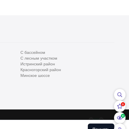
С бассейном
С лесным участком
Все
0
Истринский район
Красногорский район
Сегодня
0
Минское шоссе
Вчера
0
За неделю
0
0
За месяц
0
0
За 3 месяца
0
ательским соглашением
и
Политикой конфедициальности
Хоум
урсе применяются
Рекомендательные технологии
.