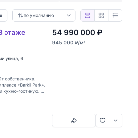
е
по умолчанию
54 990 000
₽
 3 этаже
945 000
₽
/м
2
ии улица
, 6
 собственника.
лексе «Barkli Park».
и кухню-гостиную. В
Скопировать ссылку