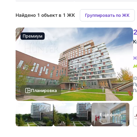
Найдено 1 объект в 1 ЖК
Группировать по ЖК
2
Премиум
К
Ж
I
П
Планировка
П
к
Еще фото