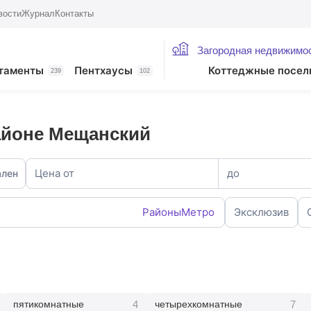
вости
Журнал
Контакты
Загородная недвижимо
таменты
Пентхаусы
Коттеджные посел
239
102
айоне Мещанский
Цена от
до
ален
Районы
Метро
Эксклюзив
4
7
пятикомнатные
четырехкомнатные