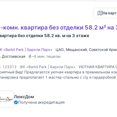
На карт
-комн. квартира без отделки 58.2 м² на
вартира без отделки 58.2 кв. м на 3 этаже
К «Barkli Park | Баркли Парк»
ЦАО
,
Мещанский
,
Советской Арм
Достоевская
~8 мин. пешком
D: 123313
·
ЖК «Barkli Park | Баркли Парк»
·
УЮТНАЯ КВАРТИРА От
риятный Вид! Предлагается уютная квартира в премиальном комп
ланировка предполагает 1 мастер-спальню с с\у и гардеробной 
вартире очень ТИХО, чувство легкости за счет высоких
ЛюксДом
Получена аккредитация