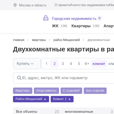
О проекте
Агентства недвижимости
Но
Москва и область
Городская недвижимость
ЖК
Квартиры
Апар
1 863
1 503
главная
квартиры
район Мещанский
двухкомнатные
Двухкомнатные квартиры в р
Купить
1
2
3
4
5
6+
комнат
сп
Квартиры
Апартаменты
С отделкой
Без отделки
Район Мещанский
Комнат
2
23
3
Все объекты
многокомнатные