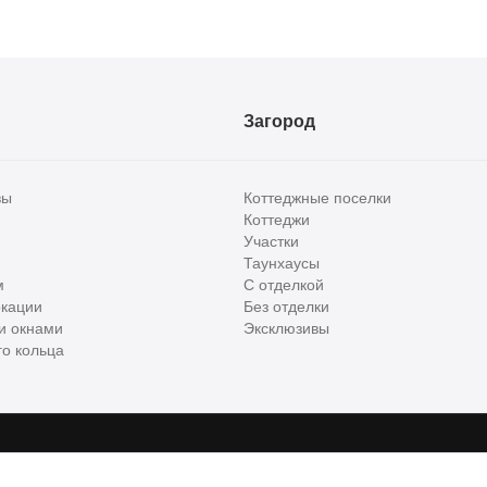
Загород
вы
Коттеджные поселки
Коттеджи
Участки
Таунхаусы
м
С отделкой
кации
Без отделки
и окнами
Эксклюзивы
о кольца
сти и бизнес класса в России. Используя сервис, вы соглашаетесь с
Пользов
е
ООО "ХоумХантер", email:
support@homehunter.ru
. На информационном рес