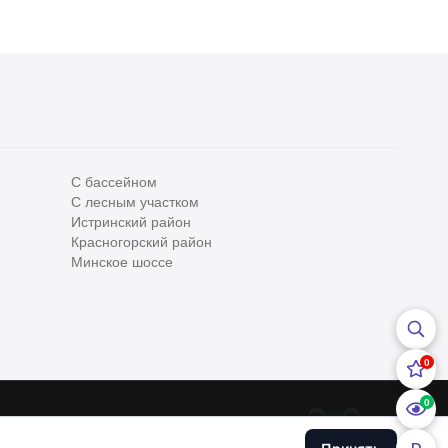
С бассейном
С лесным участком
Все
0
Истринский район
Красногорский район
Сегодня
0
Минское шоссе
Вчера
0
За неделю
0
0
За месяц
0
0
За 3 месяца
0
ательским соглашением
и
Политикой конфедициальности
Хоум
урсе применяются
Рекомендательные технологии
.