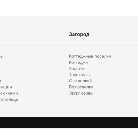
Загород
вы
Коттеджные поселки
Коттеджи
Участки
Таунхаусы
м
С отделкой
кации
Без отделки
и окнами
Эксклюзивы
о кольца
сти и бизнес класса в России. Используя сервис, вы соглашаетесь с
Пользов
е
ООО "ХоумХантер", email:
support@homehunter.ru
. На информационном рес