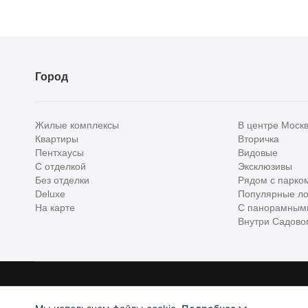
Город
Жилые комплексы
В центре Моск
Квартиры
Вторичка
Пентхаусы
Видовые
С отделкой
Эксклюзивы
Без отделки
Рядом с парко
Deluxe
Популярные ло
На карте
С панорамным
Внутри Садовог
Homehunter - первый полноценный онлайн-сервис элитной недвижимо
Хантер. Оплачивая услуги, вы принимаете
Лицензионное соглашени