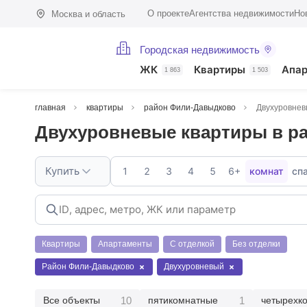
О проекте
Агентства недвижимости
Но
Москва и область
Городская недвижимость
ЖК
Квартиры
Апа
1 863
1 503
главная
квартиры
район Фили-Давыдково
Двухуровнев
Двухуровневые квартиры в р
Купить
1
2
3
4
5
6+
комнат
сп
Квартиры
Апартаменты
С отделкой
Без отделки
Район Фили-Давыдково
Двухуровневый
10
1
Все объекты
пятикомнатные
четырехк