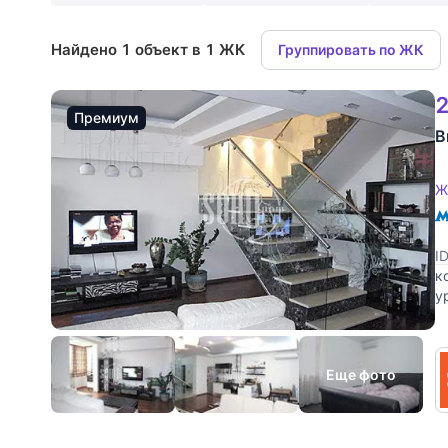
Найдено 1 объект в 1 ЖК
Группировать по ЖК
2
Премиум
В
Ж
I
к
у
с
Еще фото