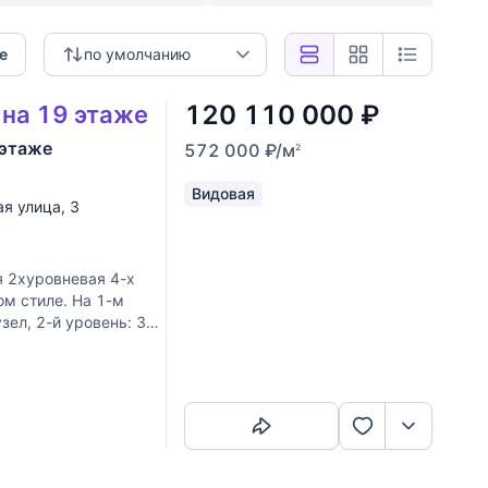
е
по умолчанию
120 110 000
₽
 на 19 этаже
 этаже
572 000
₽
/м
2
Видовая
я улица
, 3
 2хуровневая 4-х
ом стиле. На 1-м
зел, 2-й уровень: 3
Скопировать ссылку