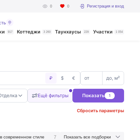
Регистрация и вход
0
0
сть
ки
Коттеджи
Таунхаусы
Участки
917
3 260
229
1 054
от
до, м²
₽
$
€
Отделка
Ещё фильтры
Показать
1
Сбросить параметры
7
в современном стиле
Показать все подборки