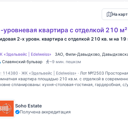
На карт
-уровневая квартира с отделкой 210 м²
идовая 2-х уровн. квартира с отделкой 210 кв. м на 19
К «Эдельвейс | Edelweiss»
ЗАО
,
Фили-Давыдково
,
Давыдковска
Славянский бульвар
~9 мин. пешком
D: 114380
·
ЖК «Эдельвейс | Edelweiss»
·
Лот №f2503 Просторная
омнатная квартира площадью 210 кв.м. с отделкой в современн
ровне спланированы: кухня-столовая-гостиная, гардеробная, с/у
пальни, кабинет-спальня, 2 ванных комнаты. Высота
Soho Estate
Получена аккредитация