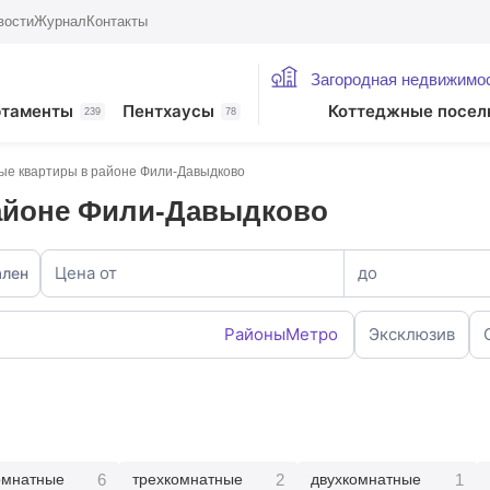
вости
Журнал
Контакты
Загородная недвижимо
ртаменты
Пентхаусы
Коттеджные посел
239
78
ые квартиры в районе Фили-Давыдково
айоне Фили-Давыдково
Цена от
до
ален
Районы
Метро
Эксклюзив
6
2
1
омнатные
трехкомнатные
двухкомнатные