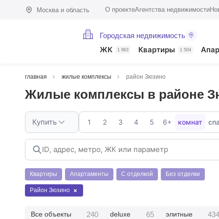
О проекте
Агентства недвижимости
Но
Москва и область
Городская недвижимость
ЖК
Квартиры
Апа
1 863
1 504
главная
жилые комплексы
район Зюзино
Жилые комплексы в районе З
Купить
1
2
3
4
5
6+
комнат
сп
Квартиры
Апартаменты
С отделкой
Без отделки
Район Зюзино
240
65
43
Все объекты
deluxe
элитные