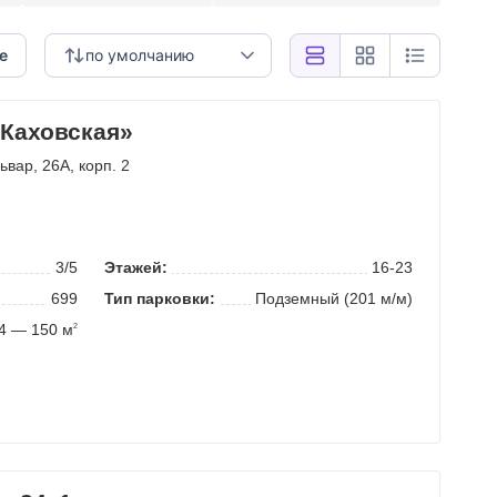
е
по умолчанию
 Каховская»
львар
, 26А, корп. 2
3/5
Этажей:
16-23
699
Тип парковки:
Подземный (201 м/м)
4 — 150 м
2