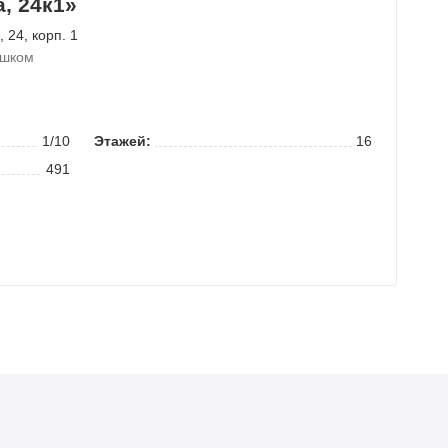
, 24к1»
, 24, корп. 1
ешком
1/10
Этажей:
16
491