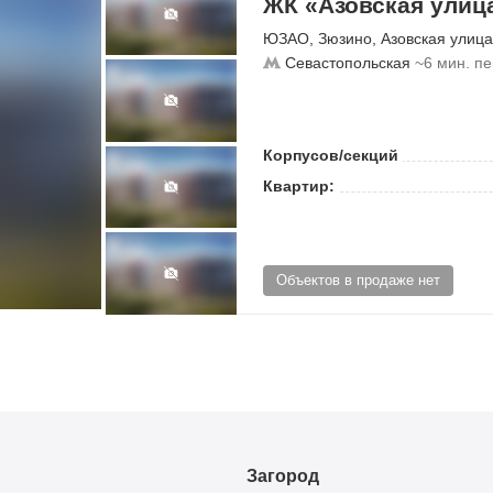
ЖК «Азовская улица
ЮЗАО
,
Зюзино
,
Азовская улица
Севастопольская
~6 мин. п
Корпусов/секций
Квартир:
Объектов в продаже нет
Загород