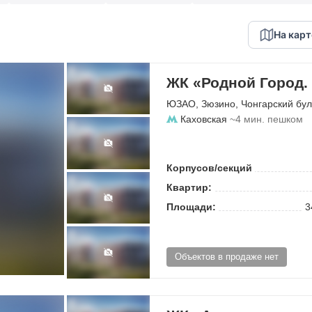
На карт
ЖК «Родной Город.
ЮЗАО
,
Зюзино
,
Чонгарский бу
Каховская
~4 мин. пешком
Корпусов/секций
Квартир:
Площади:
3
Объектов в продаже нет