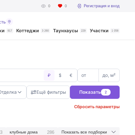
Регистрация и вход
0
0
сть
ки
Коттеджи
Таунхаусы
Участки
917
3 260
229
1 058
от
до, м²
₽
$
€
Отделка
Ещё фильтры
Показать
2
Сбросить параметры
3
286
клубные дома
Показать все подборки