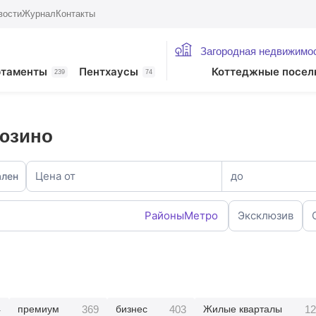
вости
Журнал
Контакты
Загородная недвижимо
ртаменты
Пентхаусы
Коттеджные посел
239
74
юзино
Цена от
до
ален
Районы
Метро
Эксклюзив
4
369
403
12
премиум
бизнес
Жилые кварталы