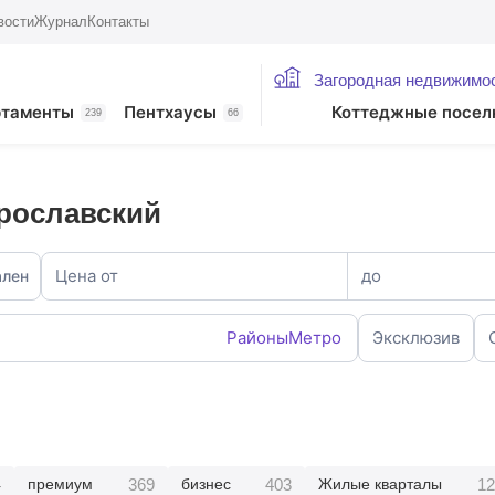
вости
Журнал
Контакты
Загородная недвижимо
ртаменты
Пентхаусы
Коттеджные посел
239
66
рославский
Цена от
до
ален
Районы
Метро
Эксклюзив
4
369
403
12
премиум
бизнес
Жилые кварталы