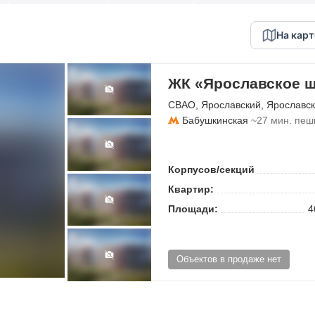
На карт
ЖК «Ярославское ш
СВАО
,
Ярославский
,
Ярославск
Бабушкинская
~27 мин. пеш
Корпусов/секций
Квартир:
Площади:
4
Объектов в продаже нет