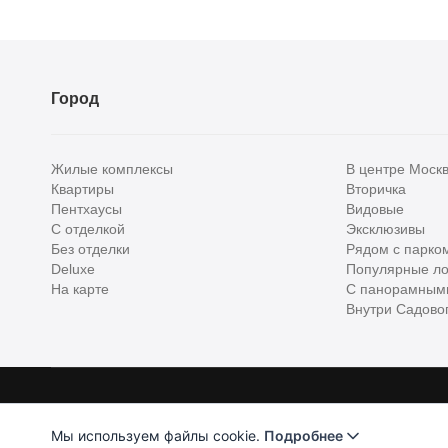
Город
Жилые комплексы
В центре Моск
Квартиры
Вторичка
Пентхаусы
Видовые
С отделкой
Эксклюзивы
Без отделки
Рядом с парко
Deluxe
Популярные ло
На карте
С панорамным
Внутри Садовог
Homehunter - первый полноценный онлайн-сервис элитной недвижимо
Хантер. Оплачивая услуги, вы принимаете
Лицензионное соглашени
Мы используем файлы cookie.
Подробнее