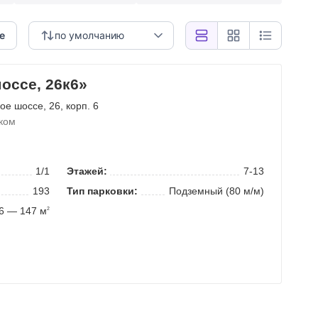
е
по умолчанию
оссе, 26к6»
ое шоссе
, 26, корп. 6
ком
1/1
Этажей:
7-13
193
Тип парковки:
Подземный (80 м/м)
6 — 147 м
2