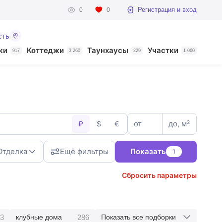
Регистрация и вход
0
0
сть
ки
Коттеджи
Таунхаусы
Участки
917
3 260
229
1 060
от
до, м²
₽
$
€
Отделка
Ещё фильтры
Показать
1
Сбросить параметры
3
286
клубные дома
Показать все подборки