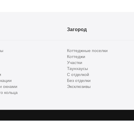
Загород
вы
Коттеджные поселки
Коттеджи
Участки
Таунхаусы
м
С отделкой
кации
Без отделки
и окнами
Эксклюзивы
о кольца
сти и бизнес класса в России. Используя сервис, вы соглашаетесь с
Пользов
е
ООО "ХоумХантер", email:
support@homehunter.ru
. На информационном рес