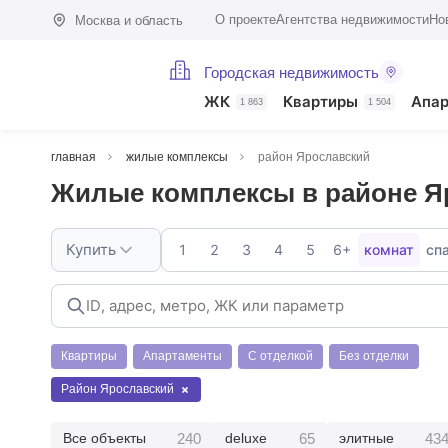
О проекте
Агентства недвижимости
Но
Москва и область
Городская недвижимость
ЖК
Квартиры
Апа
1 863
1 504
главная
жилые комплексы
район Ярославский
Жилые комплексы в районе Я
Купить
1
2
3
4
5
6+
комнат
сп
Квартиры
Апартаменты
С отделкой
Без отделки
Район Ярославский
240
65
43
Все объекты
deluxe
элитные