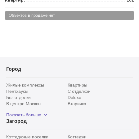
Объектов в продаже нет
Город
Жилые комплексы
Квартиры
Пентхаусы
С отделкой
Без отделки
Deluxe
В центре Москвы
Вторичка
Видовые
Эксклюзивы
Показать больше
Рядом с парком
Популярные локации
Загород
С панорамными окнами
Внутри Садового кольца
Коттеджные поселки
Коттеджи