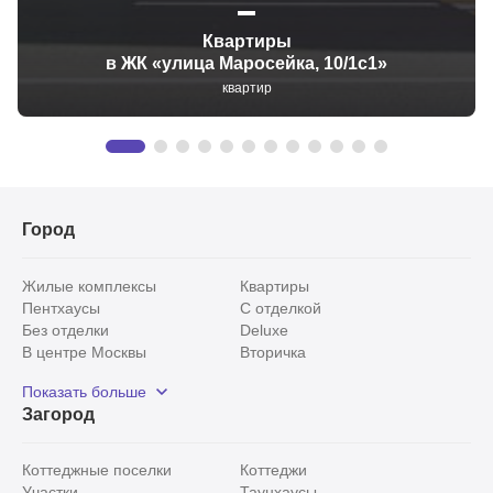
Квартиры
в ЖК «улица Маросейка, 10/1с1»
квартир
Город
Жилые комплексы
Квартиры
Пентхаусы
С отделкой
Без отделки
Deluxe
В центре Москвы
Вторичка
Видовые
Эксклюзивы
Показать больше
Рядом с парком
Популярные локации
Загород
С панорамными окнами
Внутри Садового кольца
Коттеджные поселки
Коттеджи
Участки
Таунхаусы