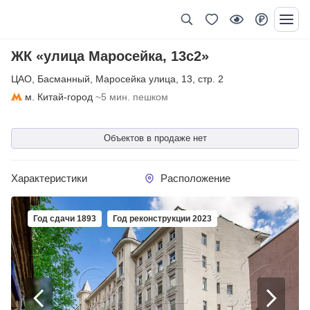
ЖК «улица Маросейка, 13с2»
ЦАО
,
Басманный
,
Маросейка улица
,
13
,
стр. 2
м. Китай-город
~5 мин. пешком
Объектов в продаже нет
Характеристики
Расположение
Год сдачи 1893
Год реконструкции 2023