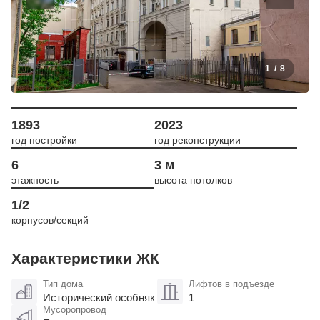
1
/
8
1893
2023
год постройки
год реконструкции
6
3 м
этажность
высота потолков
1/2
корпусов/секций
Характеристики ЖК
Тип дома
Лифтов в подъезде
Исторический особняк
1
Мусоропровод