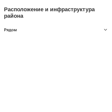
Расположение и инфраструктура
района
Рядом
Выберите расстояние от объекта
До 2000 метров
Школы
Детские клубы
Детские сады
Поликлиники
Больницы
Салоны красоты