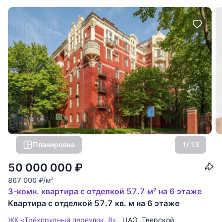
Планировка
1
/ 13
50 000 000
₽
867 000
₽
/м
2
3-комн. квартира с отделкой 57.7 м² на 6 этаже
Квартира с отделкой 57.7 кв. м на 6 этаже
ЖК «Трёхпрудный переулок, 8»
ЦАО
,
Тверской
,