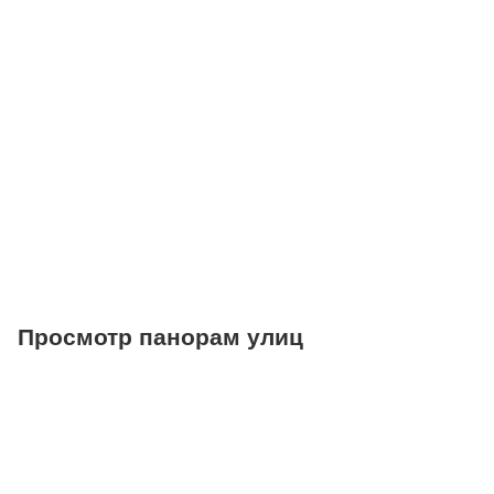
Поликлиники
Больницы
Салоны красоты
Торговые центры
Фитнесы
Ветеринарные клиники
Просмотр панорам улиц