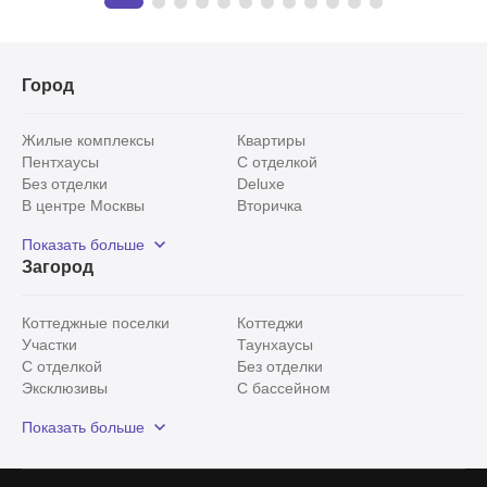
Город
Жилые комплексы
Квартиры
Пентхаусы
С отделкой
Без отделки
Deluxe
В центре Москвы
Вторичка
Видовые
Эксклюзивы
Показать больше
Рядом с парком
Популярные локации
Загород
С панорамными окнами
Внутри Садового кольца
Коттеджные поселки
Коттеджи
Участки
Таунхаусы
С отделкой
Без отделки
Эксклюзивы
С бассейном
С лесным участком
Истринский район
Показать больше
Красногорский район
Минское шоссе