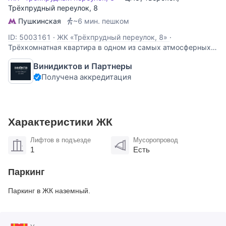
Трёхпрудный переулок
, 8
Пушкинская
~6 мин. пешком
ID: 5003161
·
ЖК «Трёхпрудный переулок, 8»
·
Трёхкомнатная квартира в одном из самых атмосферных
домов старой Москвы — в Трёхпрудном переулке, в трёх
Винидиктов и Партнеры
минутах пешком от Патриарших. Историческая
Получена аккредитация
архитектура, высокий этаж, тишина двора и ощущение
приватности, которое сегодня почти невозможно найти
Характеристики ЖК
Лифтов в подъезде
Мусоропровод
1
Есть
Паркинг
Паркинг в ЖК наземный.