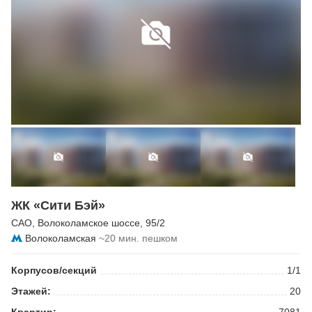
ЖК «Сити Бэй»
САО
,
Волоколамское шоссе
, 95/2
Волоколамская
~20 мин. пешком
Корпусов/секций
1/1
Этажей:
20
Квартир:
7081