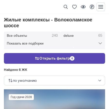
Жилые комплексы - Волоколамское
шоссе
240
65
Все объекты
deluxe
Показать все подборки
434
369
403
элитные
премиум
бизнес
Открыть фильтр
6
123
286
Жилые кварталы
клубные дома
Найдено 6 ЖК
по умолчанию
Год сдачи 2028