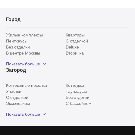
Город
Жилые комплексы
Квартиры
Пентхаусы
С отделкой
Без отделки
Deluxe
В центре Москвы
Вторичка
Видовые
Эксклюзивы
Показать больше
Рядом с парком
Популярные локации
Загород
С панорамными окнами
Внутри Садового кольца
Коттеджные поселки
Коттеджи
Участки
Таунхаусы
С отделкой
Без отделки
Эксклюзивы
С бассейном
С лесным участком
Истринский район
Показать больше
Красногорский район
Минское шоссе
Все
0
Сегодня
0