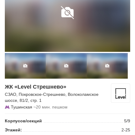
ЖК «Level Стрешнево»
СЗАО
,
Покровское-Стрешнево
,
Волоколамское
шоссе
, 81/2, стр. 1
Тушинская
~20 мин. пешком
Корпусов/секций
5/9
Этажей:
2-25