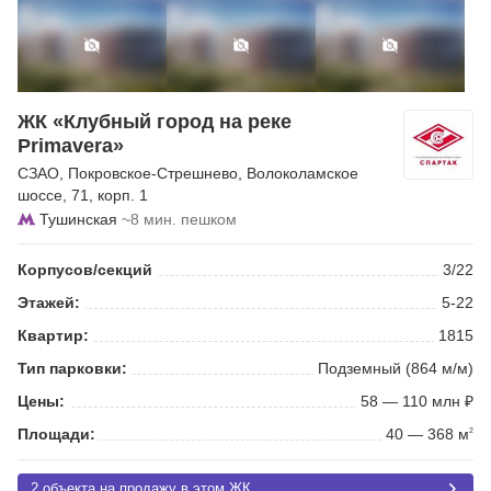
ЖК «Клубный город на реке
Primavera»
СЗАО
,
Покровское-Стрешнево
,
Волоколамское
шоссе
, 71, корп. 1
Тушинская
~8 мин. пешком
Корпусов/секций
3/22
Этажей:
5-22
Квартир:
1815
Тип парковки:
Подземный (864 м/м)
Цены:
58 — 110 млн ₽
Площади:
40 — 368 м
2
2 объекта на продажу в этом ЖК