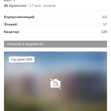
корп. 2
Щукинская
~17 мин. пешком
Корпусов/секций
1/1
Этажей:
17
Квартир:
128
Объектов в продаже нет
Год сдачи 1956