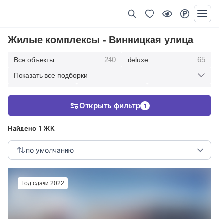
Жилые комплексы - Винницкая улица
240
65
Все объекты
deluxe
Показать все подборки
434
369
403
элитные
премиум
бизнес
Открыть фильтр
1
123
286
Жилые кварталы
клубные дома
Найдено 1 ЖК
по умолчанию
Год сдачи 2022