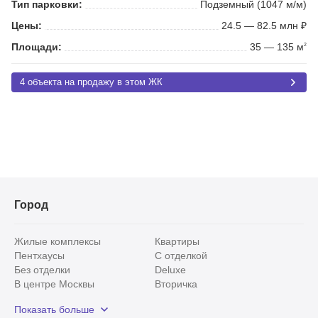
Тип парковки:
Подземный (1047 м/м)
Цены:
24.5 — 82.5 млн ₽
Площади:
35 — 135 м
2
4 объекта на продажу в этом ЖК
Город
Жилые комплексы
Квартиры
Пентхаусы
С отделкой
Без отделки
Deluxe
В центре Москвы
Вторичка
Видовые
Эксклюзивы
Показать больше
Рядом с парком
Популярные локации