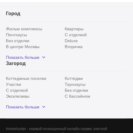
Город
Жилые комплексы
Квартиры
Пентхаусы
С отделкой
Без отделки
Deluxe
В центре Москвы
Вторичка
Видовые
Эксклюзивы
Показать больше
Рядом с парком
Популярные локации
Загород
С панорамными окнами
Внутри Садового кольца
Коттеджные поселки
Коттеджи
Участки
Таунхаусы
С отделкой
Без отделки
Эксклюзивы
С бассейном
С лесным участком
Истринский район
Показать больше
Красногорский район
Минское шоссе
Все
0
Сегодня
0
Homehunter - первый полноценный онлайн-сервис элитной