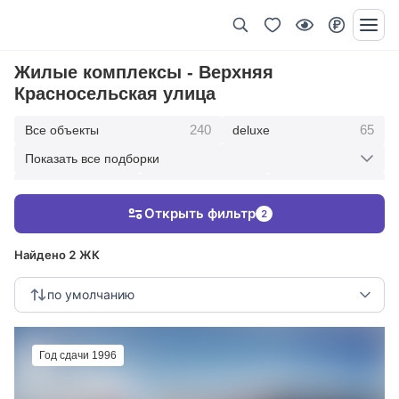
Жилые комплексы - Верхняя
Красносельская улица
240
65
Все объекты
deluxe
Показать все подборки
434
369
403
элитные
премиум
бизнес
Открыть фильтр
2
123
286
Жилые кварталы
клубные дома
Найдено 2 ЖК
по умолчанию
Год сдачи 1996