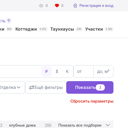
Регистрация и вход
0
0
сть
ки
Коттеджи
Таунхаусы
Участки
600
3 251
230
1 061
от
до, м²
₽
$
€
Отделка
Ещё фильтры
Показать
2
Сбросить параметры
3
286
клубные дома
Показать все подборки