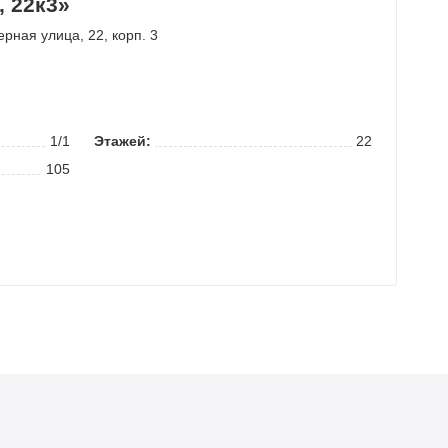
, 22к3»
ерная улица
, 22, корп. 3
1/1
Этажей:
22
105