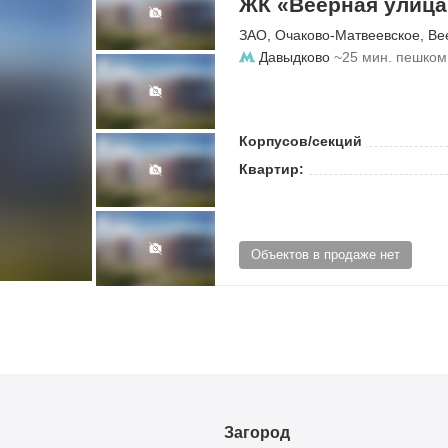
ЖК «Веерная улица
ЗАО
,
Очаково-Матвеевское
,
Ве
Давыдково
~25 мин. пешком
Корпусов/секций
Квартир:
Объектов в продаже нет
Загород