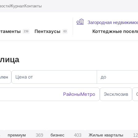
вости
Журнал
Контакты
Загородная недвижимо
ртаменты
Пентхаусы
Коттеджные посел
239
63
улица
Цена от
до
ален
Районы
Метро
Эксклюзив
4
369
403
12
премиум
бизнес
Жилые кварталы