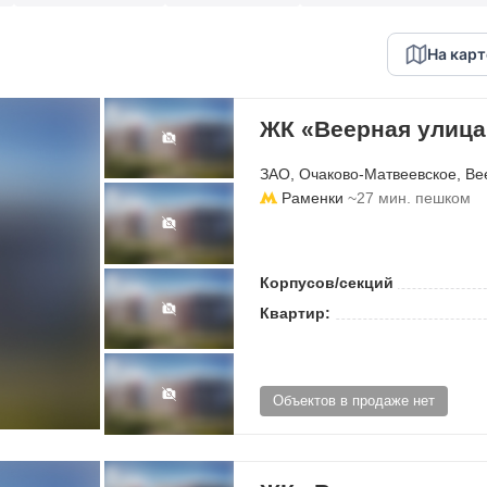
На карт
ЖК «Веерная улица
ЗАО
,
Очаково-Матвеевское
,
Ве
Раменки
~27 мин. пешком
Корпусов/секций
Квартир:
Объектов в продаже нет