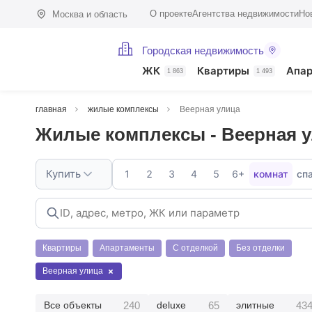
О проекте
Агентства недвижимости
Но
Москва и область
Городская недвижимость
ЖК
Квартиры
Апа
1 863
1 493
главная
жилые комплексы
Веерная улица
Жилые комплексы - Веерная 
Купить
1
2
3
4
5
6+
комнат
сп
Квартиры
Апартаменты
С отделкой
Без отделки
Веерная улица
240
65
43
Все объекты
deluxe
элитные