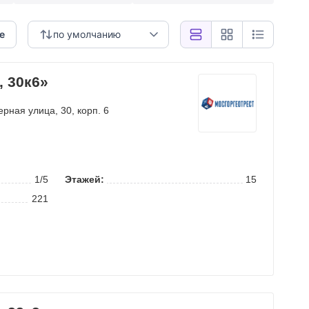
е
по умолчанию
, 30к6»
ерная улица
, 30, корп. 6
1/5
Этажей:
15
221