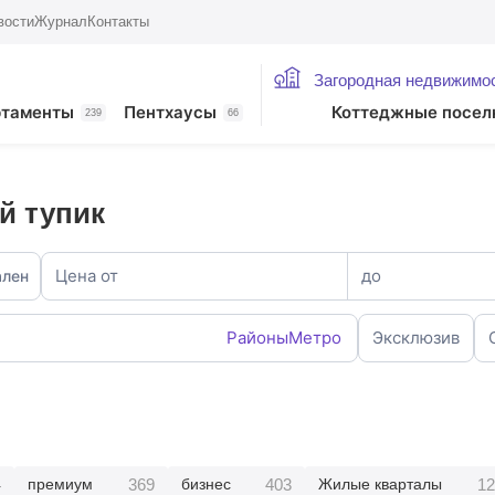
вости
Журнал
Контакты
Загородная недвижимо
ртаменты
Пентхаусы
Коттеджные посел
239
66
й тупик
Цена от
до
ален
Районы
Метро
Эксклюзив
4
369
403
12
премиум
бизнес
Жилые кварталы