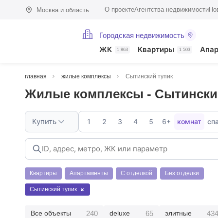
О проекте
Агентства недвижимости
Но
Москва и область
Городская недвижимость
ЖК
Квартиры
Апа
1 863
1 503
главная
жилые комплексы
Сытинский тупик
Жилые комплексы - Сытински
Купить
1
2
3
4
5
6+
комнат
сп
Квартиры
Апартаменты
С отделкой
Без отделки
Сытинский тупик
240
65
43
Все объекты
deluxe
элитные