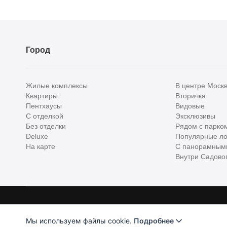
Город
Жилые комплексы
В центре Моск
Квартиры
Вторичка
Пентхаусы
Видовые
С отделкой
Эксклюзивы
Без отделки
Рядом с парко
Deluxe
Популярные ло
На карте
С панорамным
Внутри Садовог
Homehunter - первый полноценный онлайн-сервис элитной недвижимо
Хантер. Оплачивая услуги, вы принимаете
Лицензионное соглашени
Мы используем файлы cookie.
Подробнее