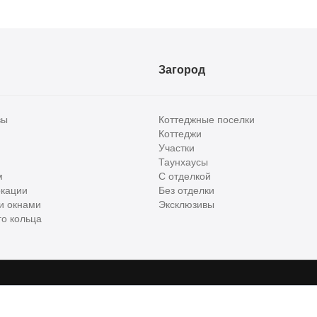
Загород
вы
Коттеджные поселки
Коттеджи
Участки
Таунхаусы
м
С отделкой
кации
Без отделки
и окнами
Эксклюзивы
о кольца
сти и бизнес класса в России. Используя сервис, вы соглашаетесь с
Пользов
е
ООО "ХоумХантер", email:
support@homehunter.ru
. На информационном рес