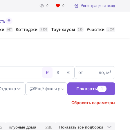
Регистрация и вход
0
0
сть
ки
Коттеджи
Таунхаусы
Участки
917
3 255
230
1 057
от
до, м²
₽
$
€
Отделка
Ещё фильтры
Показать
1
Сбросить параметры
3
286
клубные дома
Показать все подборки