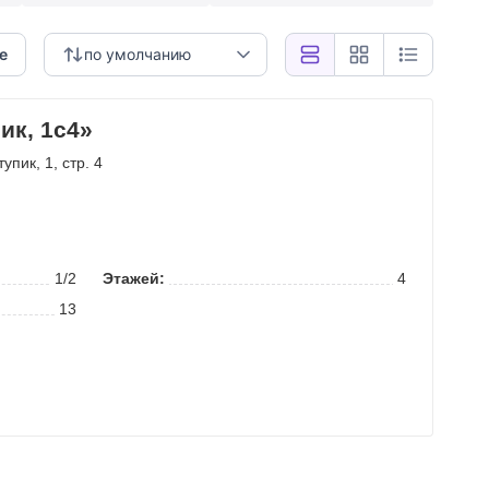
е
по умолчанию
ик, 1с4»
тупик
, 1, стр. 4
1/2
Этажей:
4
13