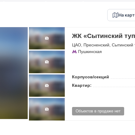
На карт
ЖК «Сытинский туп
ЦАО
,
Пресненский
,
Сытинский 
Пушкинская
Корпусов/секций
Квартир:
Объектов в продаже нет