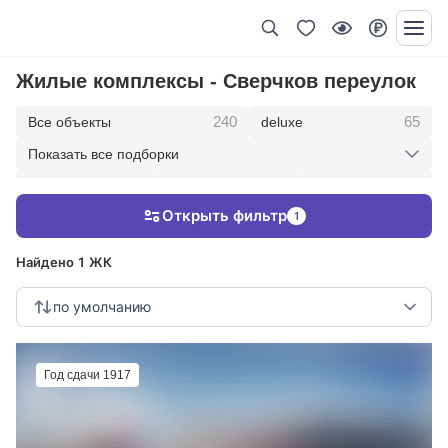
Жилые комплексы - Сверчков переулок
240
65
Все объекты
deluxe
Показать все подборки
434
369
403
элитные
премиум
бизнес
Открыть фильтр
1
123
286
Жилые кварталы
клубные дома
Найдено 1 ЖК
по умолчанию
Год сдачи 1917