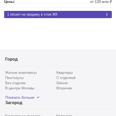
Цены:
от 120 млн ₽
1 объект на продажу в этом ЖК
Город
Жилые комплексы
Квартиры
Пентхаусы
С отделкой
Без отделки
Deluxe
В центре Москвы
Вторичка
Видовые
Эксклюзивы
Показать больше
Рядом с парком
Популярные локации
Загород
С панорамными окнами
Внутри Садового кольца
Коттеджные поселки
Коттеджи