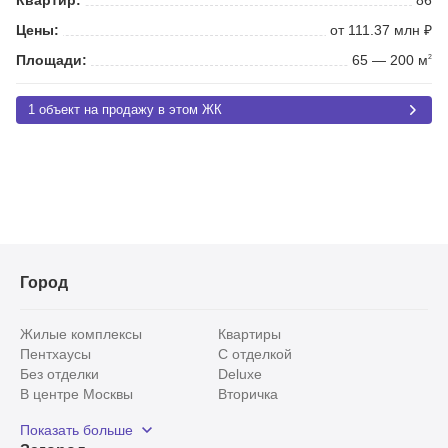
Цены:
от 111.37 млн ₽
Площади:
65 — 200 м
2
1 объект на продажу в этом ЖК
Город
Жилые комплексы
Квартиры
Пентхаусы
С отделкой
Без отделки
Deluxe
В центре Москвы
Вторичка
Видовые
Эксклюзивы
Показать больше
Рядом с парком
Популярные локации