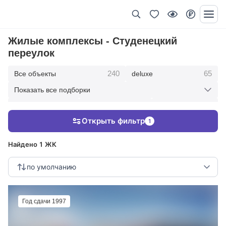
Жилые комплексы - Студенецкий
переулок
240
65
Все объекты
deluxe
Показать все подборки
434
369
403
элитные
премиум
бизнес
Открыть фильтр
1
123
286
Жилые кварталы
клубные дома
Найдено 1 ЖК
по умолчанию
Год сдачи 1997