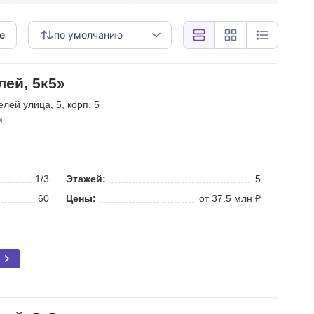
е
по умолчанию
лей, 5к5»
елей улица
, 5, корп. 5
м
1/3
Этажей:
5
60
Цены:
от 37.5 млн ₽