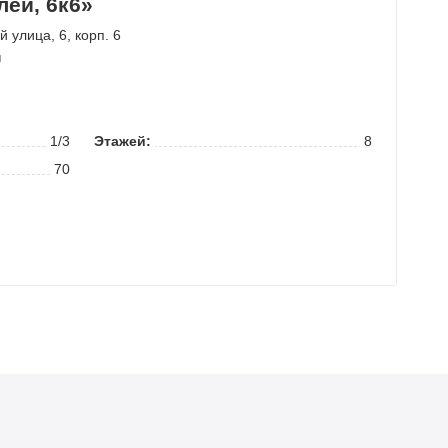
лей, 6к6»
й улица
, 6, корп. 6
м
1/3
Этажей:
8
70