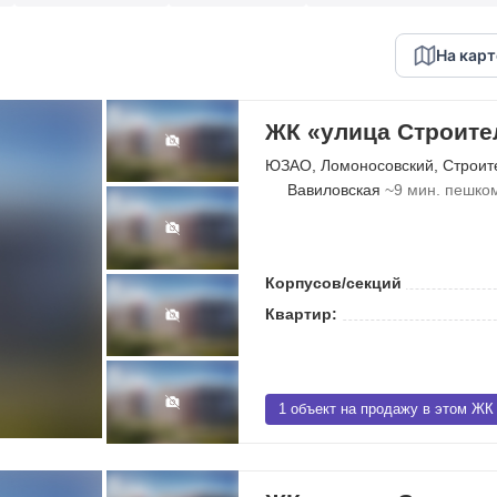
На карт
ЖК «улица Строите
ЮЗАО
,
Ломоносовский
,
Строит
Вавиловская
~9 мин. пешко
Корпусов/секций
Квартир:
1 объект на продажу в этом ЖК