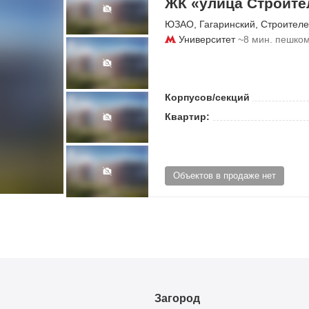
ЖК «улица Строите
ЮЗАО
,
Гагаринский
,
Строителе
Университет
~8 мин. пешко
Корпусов/секций
Квартир:
Объектов в продаже нет
Загород