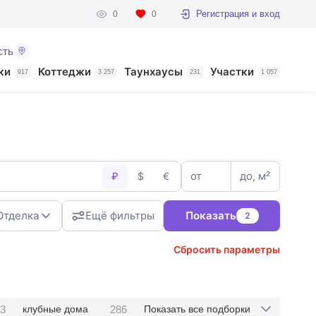
Регистрация и вход
0
0
сть
ки
Коттеджи
Таунхаусы
Участки
917
3 257
231
1 057
от
до, м²
₽
$
€
Отделка
Ещё фильтры
Показать
2
Сбросить параметры
3
286
клубные дома
Показать все подборки