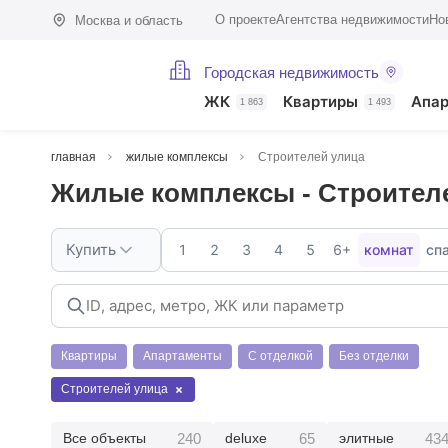
О проекте
Агентства недвижимости
Но
Москва и область
Городская недвижимость
ЖК
Квартиры
Апа
1 863
1 493
главная
жилые комплексы
Строителей улица
Жилые комплексы - Строител
Купить
1
2
3
4
5
6+
комнат
сп
Квартиры
Апартаменты
С отделкой
Без отделки
Строителей улица
240
65
43
Все объекты
deluxe
элитные