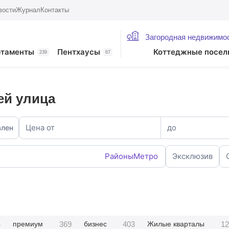
вости
Журнал
Контакты
Загородная недвижимо
ртаменты
Пентхаусы
Коттеджные посел
239
67
ей улица
Цена от
до
ален
Районы
Метро
Эксклюзив
4
369
403
12
премиум
бизнес
Жилые кварталы