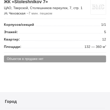
ЖК «Stoleshnikov 7»
ЦАО
,
Тверской
,
Столешников переулок
, 7, стр. 1
Чеховская
~7 мин. пешком
Корпусов/секций
1/1
Этажей:
5
Квартир:
12
Площади:
132 — 360 м
2
Объектов в продаже нет
Город