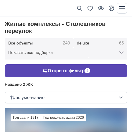
Жилые комплексы - Столешников
переулок
240
65
Все объекты
deluxe
Показать все подборки
434
369
403
элитные
премиум
бизнес
Открыть фильтр
2
123
286
Жилые кварталы
клубные дома
Найдено 2 ЖК
по умолчанию
Год сдачи 1917
Год реконструкции 2020