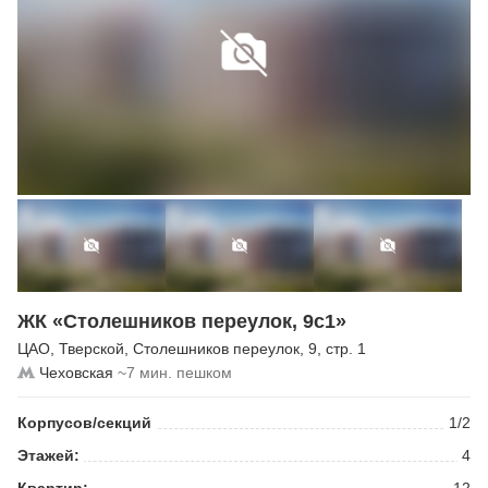
ЖК «Столешников переулок, 9с1»
ЦАО
,
Тверской
,
Столешников переулок
, 9, стр. 1
Чеховская
~7 мин. пешком
Корпусов/секций
1/2
Этажей:
4
Квартир:
12